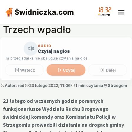
18:32
Świdniczka
.com
25°C
Trzech wpadło
AUDIO
Czytaj na głos
Ta przeglądarka nie obsługuje czytania na głos.
Wstecz
Czytaj
Dalej
Autor: red
23 lutego 2022, 11:06
1 min czytania
Strzegom
21 lutego od wczesnych godzin porannych
funkcjonariusze Wydziału Ruchu Drogowego
świdnickiej komendy oraz Komisariatu Policji w
Strzegomiu prowadzili działania na drogach gminy