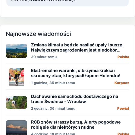
Najnowsze wiadomości
Zmiana klimatu będzie nasilać upały i suszę.
Największym zagrożeniem jest niedobór
wody
39 minut temu
Polska
Ekstremalne warunki, olbrzymia kraksa i
skrócony etap, który padł łupem Holendra!
1 godzina, 35 minut temu
Karpacz
Dachowanie samochodu dostawczego na
trasie Świdnica - Wrocław
2 godziny, 36 minut temu
Powiat
RCB znów straszy burzą. Alerty pogodowe
robią się dla niektórych nudne
4 godziny, 18 minut temu
Polska