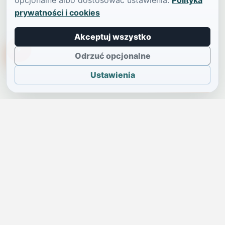
opcjonalne albo dostosować ustawienia.
Polityka
prywatności i cookies
Akceptuj wszystko
TikTokowa Jelonka
Odrzuć opcjonalne
Ustawienia
JELENIA GÓRA I OKOLICE
Świdniczka
Lokalne wiadomości, ogłoszenia i codzienne sprawy regionu
w jednym, przejrzystym serwisie.
SKONTAKTUJ SIĘ Z NAMI