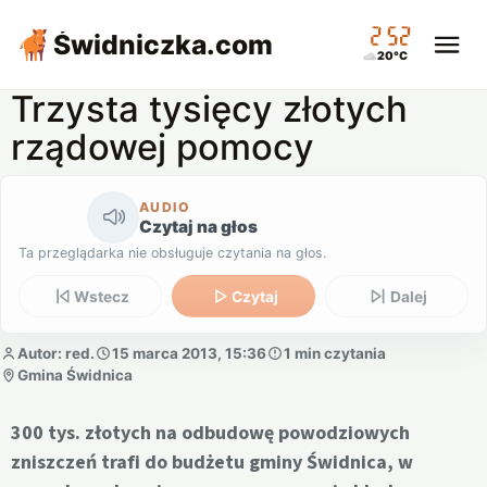
02:52
Świdniczka
.com
20°C
Trzysta tysięcy złotych
rządowej pomocy
AUDIO
Czytaj na głos
Ta przeglądarka nie obsługuje czytania na głos.
Wstecz
Czytaj
Dalej
Autor: red.
15 marca 2013, 15:36
1 min czytania
Gmina Świdnica
300 tys. złotych na odbudowę powodziowych
zniszczeń trafi do budżetu gminy Świdnica, w