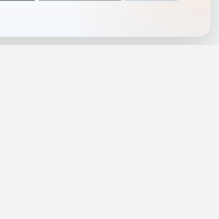
J
INFORMACJE
a
Telefony alarmowe
szenie
Regulamin
Prywatność i cookies
rezę
Zaloguj się