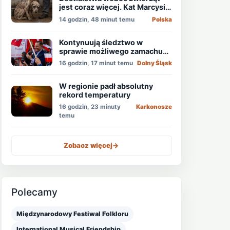
jest coraz więcej. Kat Marcysia
usłyszał wyrok
14 godzin, 48 minut temu
Polska
Kontynuują śledztwo w
sprawie możliwego zamachu
na obecnego prezydenta
16 godzin, 17 minut temu
Dolny Śląsk
Nawrockiego
W regionie padł absolutny
rekord temperatury
16 godzin, 23 minuty
Karkonosze
temu
Zobacz więcej
->
Polecamy
Międzynarodowy Festiwal Folkloru
International Musical Friendship