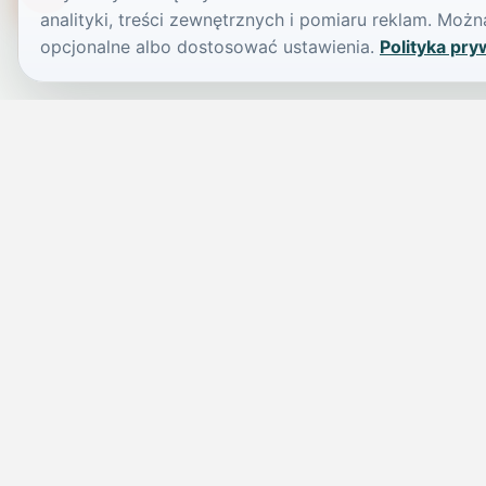
analityki, treści zewnętrznych i pomiaru reklam. Mo
opcjonalne albo dostosować ustawienia.
Polityka pry
JELENIA GÓRA I OKOLICE
Świdniczka
Lokalne wiadomości, ogłoszenia i codzienne sprawy regionu w 
przejrzystym serwisie.