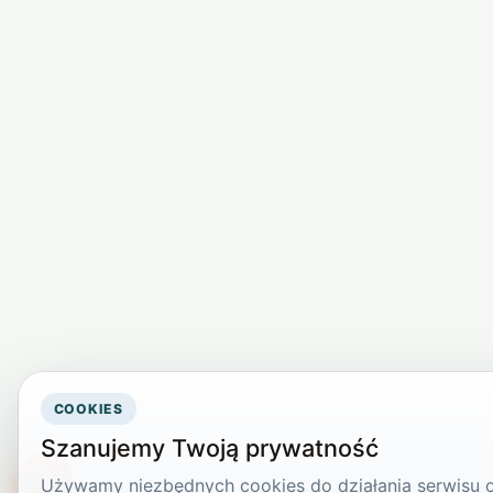
COOKIES
Szanujemy Twoją prywatność
Używamy niezbędnych cookies do działania serwisu or
TikTokowa Jelonka