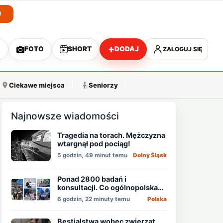
J
+
O
FOTO
SHORT
DODAJ
ZALOGUJ SIĘ
A
Ciekawe miejsca
Seniorzy
Najnowsze wiadomości
Tragedia na torach. Mężczyzna
wtargnął pod pociąg!
5 godzin, 49 minut temu
Dolny Śląsk
Ponad 2800 badań i
konsultacji. Co ogólnopolska
akcja pokazała o zdrowiu
6 godzin, 22 minuty temu
Polska
mężczyzn?
Bestialstwa wobec zwierząt