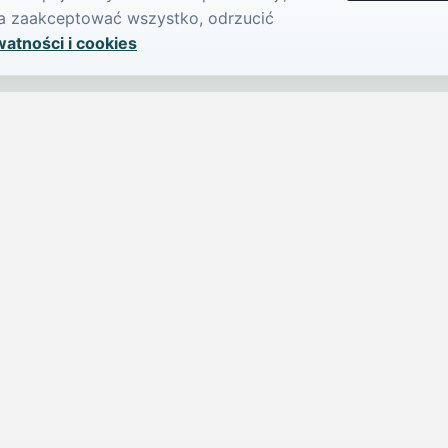
żna zaakceptować wszystko, odrzucić
watności i cookies
SERWIS
PUBLIKU
iParts.pl
Ogłoszeni
Wiadomości
Dodaj ogło
jednym,
Sondy
Imprezy
Osoby publiczne
Dodaj imp
Nekrologi
Cennik