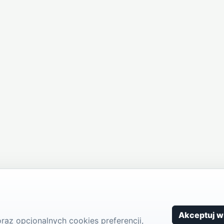
Akceptuj w
az opcjonalnych cookies preferencji,