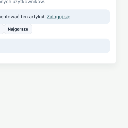
anych użytkowników.
entować ten artykuł.
Zaloguj się
.
e
Najgorsze