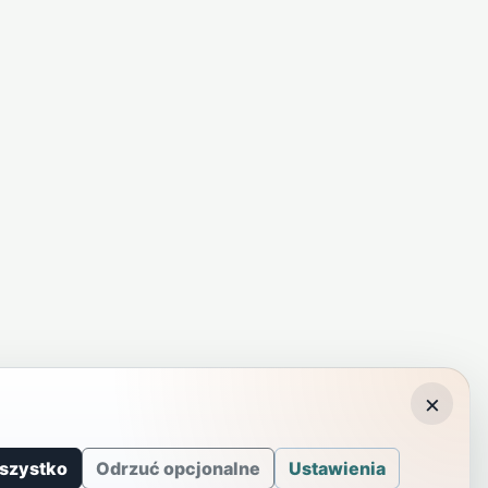
×
szystko
Odrzuć opcjonalne
Ustawienia