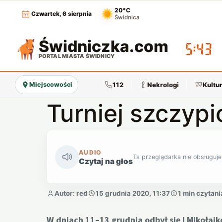
20°C
Czwartek, 6 sierpnia
Świdnica
Świdniczka
.com
05:43
PORTAL MIASTA ŚWIDNICY
112
Nekrologi
Kultu
Miejscowości
Turniej szczypi
AUDIO
Ta przeglądarka nie obsługuje
Czytaj na głos
Autor: red
15 grudnia 2020, 11:37
1 min czytani
W dniach 11–13 grudnia odbył się I Mikołajk