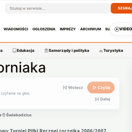
SZUKA
Szukaj w serwisie
VIDE
WIADOMOŚCI
OGŁOSZENIA
IMPREZY
ARCHIWUM
SUBSKRYPCJ
ra
Edukacja
Samorządy i polityka
Turystyka
orniaka
Wstecz
Czytaj
 czytania na głos.
Dalej
a
Świebodzice
owy Turniej Piłki Ręcznej rocznika 2006/2007,