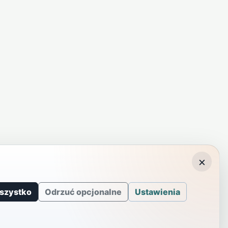
×
szystko
Odrzuć opcjonalne
Ustawienia