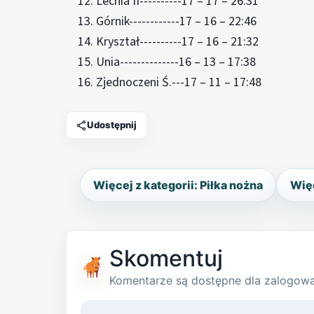
12. Lechia II----------17 – 17 – 26:31
13. Górnik------------17 – 16 – 22:46
14. Kryształ----------17 – 16 – 21:32
15. Unia--------------16 – 13 – 17:38
16. Zjednoczeni Ś.---17 – 11 – 17:48
Udostępnij
Więcej z kategorii: Piłka nożna
Więc
Skomentuj
Komentarze są dostępne dla zalogow