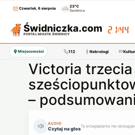
23°C
Czwartek, 6 sierpnia
Świdnica
Świdniczka
.com
21:44
PORTAL MIASTA ŚWIDNICY
112
Nekrologi
Kultu
Miejscowości
Victoria trzecia
sześciopunktow
– podsumowani
AUDIO
Ta przeglądarka nie obsługuje
Czytaj na głos