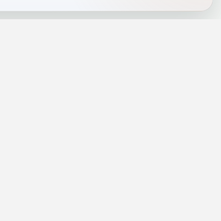
J
INFORMACJE
a
Telefony alarmowe
szenie
Regulamin
Prywatność i cookies
rezę
Zaloguj się
rolog