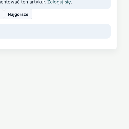
entować ten artykuł.
Zaloguj się
.
e
Najgorsze