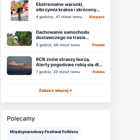
Ekstremalne warunki,
olbrzymia kraksa i skrócony
etap, który padł łupem
4 godziny, 47 minut temu
Karpacz
Holendra!
Dachowanie samochodu
dostawczego na trasie
Świdnica - Wrocław
5 godzin, 48 minut temu
Powiat
RCB znów straszy burzą.
Alerty pogodowe robią się dla
niektórych nudne
7 godzin, 30 minut temu
Polska
Zobacz więcej
->
Polecamy
Międzynarodowy Festiwal Folkloru