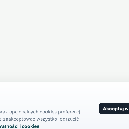
Akceptuj w
az opcjonalnych cookies preferencji,
żna zaakceptować wszystko, odrzucić
watności i cookies