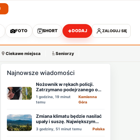
J
+
O
FOTO
SHORT
DODAJ
ZALOGUJ SIĘ
A
Ciekawe miejsca
Seniorzy
Najnowsze wiadomości
Nożownik w rękach policji.
Zatrzymano podejrzanego o
usiłowanie zabójstwa!
1 godzina, 19 minut
Kamienna
temu
Góra
Zmiana klimatu będzie nasilać
upały i suszę. Największym
zagrożeniem jest niedobór
3 godziny, 51 minut temu
Polska
wody