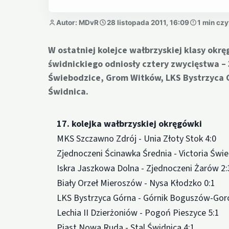
Autor: MDvR
28 listopada 2011, 16:09
1 min czy
W ostatniej kolejce wałbrzyskiej klasy okr
świdnickiego odniosły cztery zwycięstwa – 
Świebodzice, Grom Witków, LKS Bystrzyca Gó
Świdnica.
17. kolejka wałbrzyskiej okręgówki
MKS Szczawno Zdrój - Unia Złoty Stok 4:0
Zjednoczeni Ścinawka Średnia - Victoria Świe
Iskra Jaszkowa Dolna - Zjednoczeni Żarów 2:
Biały Orzeł Mieroszów - Nysa Kłodzko 0:1
LKS Bystrzyca Górna - Górnik Boguszów-Gorc
Lechia II Dzierżoniów - Pogoń Pieszyce 5:1
Piast Nowa Ruda - Stal Świdnica 4:1