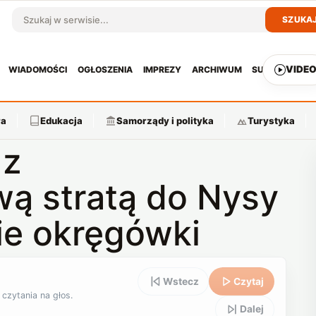
SZUKA
Szukaj w serwisie
VIDE
WIADOMOŚCI
OGŁOSZENIA
IMPREZY
ARCHIWUM
SUBSKRYPCJ
ra
Edukacja
Samorządy i polityka
Turystyka
 z
ą stratą do Nysy
e okręgówki
Wstecz
Czytaj
 czytania na głos.
Dalej