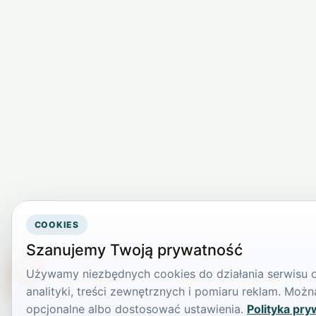
COOKIES
Szanujemy Twoją prywatność
Używamy niezbędnych cookies do działania serwisu or
TikTokowa Jelonka
analityki, treści zewnętrznych i pomiaru reklam. Mo
opcjonalne albo dostosować ustawienia.
Polityka pry