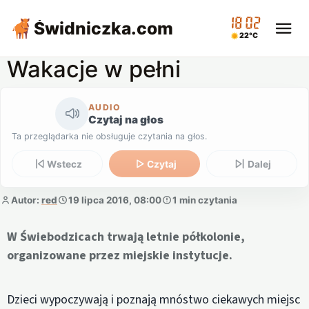
18:02
Świdniczka
.com
22°C
Wakacje w pełni
AUDIO
Czytaj na głos
Ta przeglądarka nie obsługuje czytania na głos.
Wstecz
Czytaj
Dalej
Autor:
red
19 lipca 2016, 08:00
1 min czytania
W Świebodzicach trwają letnie półkolonie,
organizowane przez miejskie instytucje.
Dzieci wypoczywają i poznają mnóstwo ciekawych miejsc