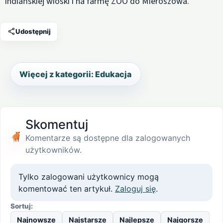
indiańskiej wioski i na farmę ZOO do Mieroszowa.
Udostępnij
Więcej z kategorii: Edukacja
Skomentuj
Komentarze są dostępne dla zalogowanych
użytkowników.
Tylko zalogowani użytkownicy mogą
komentować ten artykuł.
Zaloguj się
.
Sortuj:
Najnowsze
Najstarsze
Najlepsze
Najgorsze