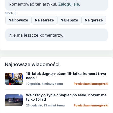
komentować ten artykuł.
Zaloguj się
.
Sortuj:
Najnowsze
Najstarsze
Najlepsze
Najgorsze
Nie ma jeszcze komentarzy.
Najnowsze wiadomości
16-latek dźgnął nożem 15-latka, koncert trwa
nadal!
10 godzin, 4 minuty temu
Powiat kamiennogórski
Walczący o życie chłopiec po ataku nożem ma
tylko 15 lat!
23 godziny, 13 minut temu
Powiat kamiennogórski