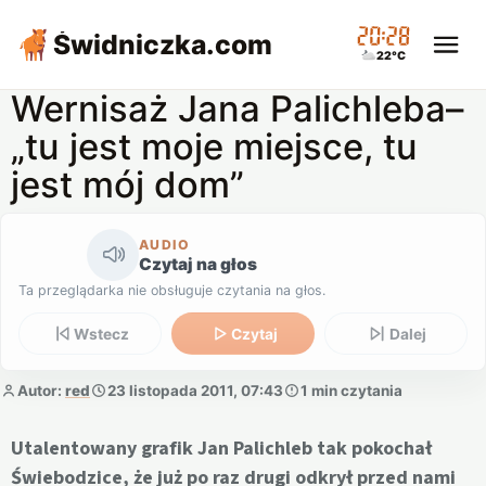
20:28
Świdniczka
.com
22°C
Wernisaż Jana Palichleba–
„tu jest moje miejsce, tu
jest mój dom”
AUDIO
Czytaj na głos
Ta przeglądarka nie obsługuje czytania na głos.
Wstecz
Czytaj
Dalej
Autor:
red
23 listopada 2011, 07:43
1 min czytania
Utalentowany grafik Jan Palichleb tak pokochał
Świebodzice, że już po raz drugi odkrył przed nami