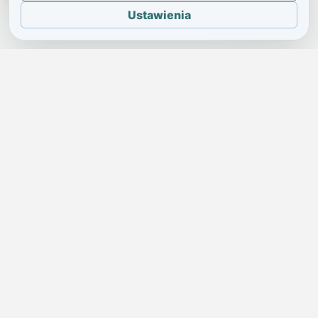
Ustawienia
JELENIA GÓRA I OKOLICE
Świdniczka
Lokalne wiadomości, ogłoszenia i codzienne sprawy regionu
w jednym, przejrzystym serwisie.
SKONTAKTUJ SIĘ Z NAMI
Redakcja i ogłoszenia
→
ogloszenia@swidniczka.com
Pomoc techniczna
→