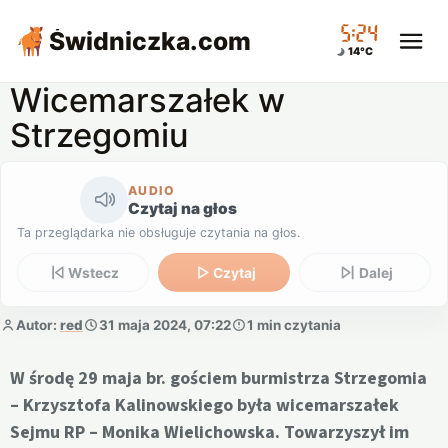
05:24
Świdniczka
.com
14°C
Wicemarszałek w
Strzegomiu
AUDIO
Czytaj na głos
Ta przeglądarka nie obsługuje czytania na głos.
Wstecz
Czytaj
Dalej
Autor:
red
31 maja 2024, 07:22
1 min czytania
W środę 29 maja br. gościem burmistrza Strzegomia
– Krzysztofa Kalinowskiego była wicemarszałek
Sejmu RP – Monika Wielichowska. Towarzyszył im