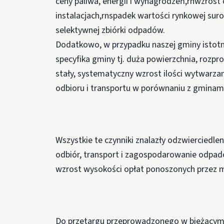
ceny paliwa, energii i wynagrodzeń,rnwzro
instalacjach,rnspadek wartości rynkowej s
selektywnej zbiórki odpadów.
Dodatkowo, w przypadku naszej gminy istot
specyfika gminy tj. duża powierzchnia, rozpr
stały, systematyczny wzrost ilości wytwarz
odbioru i transportu w porównaniu z gminami 
Wszystkie te czynniki znalazły odzwierciedle
odbiór, transport i zagospodarowanie odpa
wzrost wysokości opłat ponoszonych przez 
Do przetargu przeprowadzonego w bieżącym rok