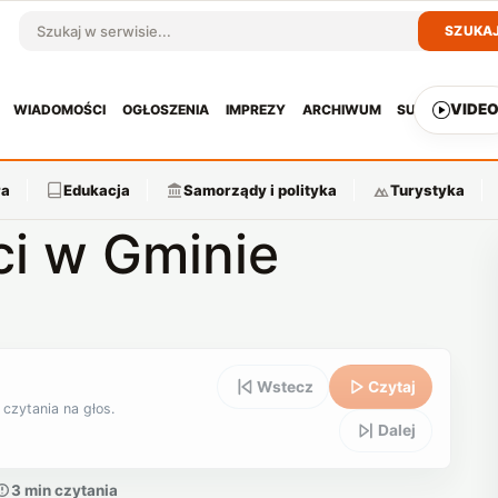
SZUKA
Szukaj w serwisie
VIDE
WIADOMOŚCI
OGŁOSZENIA
IMPREZY
ARCHIWUM
SUBSKRYPCJ
ra
Edukacja
Samorządy i polityka
Turystyka
ci w Gminie
Wstecz
Czytaj
 czytania na głos.
Dalej
3 min czytania