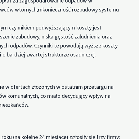
st opłat za zagospodarowanie odpadów w
urowców wtórnych,rnkonieczność rozbudowy systemu
nym czynnikiem podwyższającym koszty jest
oszenie zabudowy, niska gęstość zaludnienia oraz
anych odpadów. Czynniki te powodują wyższe koszty
o bardziej zwartej strukturze osadniczej.
nie w ofertach złożonych w ostatnim przetargu na
dów komunalnych, co miało decydujący wpływ na
mieszkańców.
u (na kolejne 24 miesiące) zgłosiły się trzy firmy: