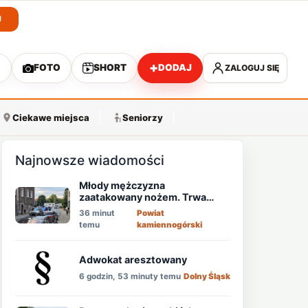
J
+
O
FOTO
SHORT
DODAJ
ZALOGUJ SIĘ
A
Ciekawe miejsca
Seniorzy
Najnowsze wiadomości
Młody mężczyzna
zaatakowany nożem. Trwa
obława!
36 minut
Powiat
temu
kamiennogórski
Adwokat aresztowany
6 godzin, 53 minuty temu
Dolny Śląsk