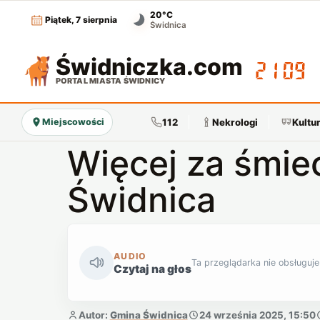
20°C
Piątek, 7 sierpnia
Świdnica
Świdniczka
.com
21:09
PORTAL MIASTA ŚWIDNICY
112
Nekrologi
Kultu
Miejscowości
Więcej za śmie
Świdnica
AUDIO
Ta przeglądarka nie obsługuje
Czytaj na głos
Autor:
Gmina Świdnica
24 września 2025, 15:50