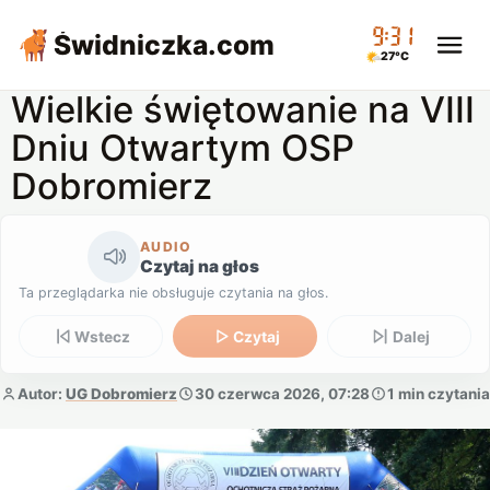
09:31
Świdniczka
.com
27°C
Wielkie świętowanie na VIII
Dniu Otwartym OSP
Dobromierz
AUDIO
Czytaj na głos
Ta przeglądarka nie obsługuje czytania na głos.
Wstecz
Czytaj
Dalej
Autor:
UG Dobromierz
30 czerwca 2026, 07:28
1 min czytania