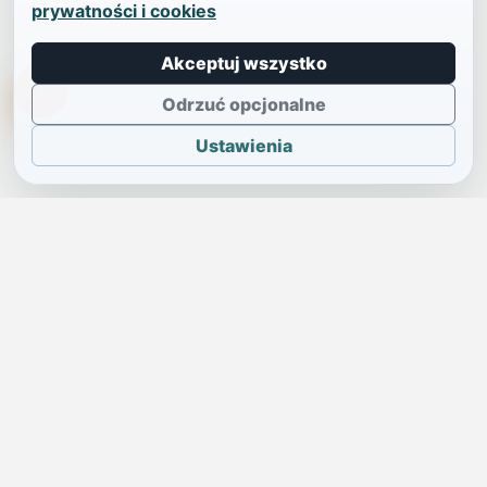
prywatności i cookies
Akceptuj wszystko
TikTokowa Jelonka
Odrzuć opcjonalne
Ustawienia
JELENIA GÓRA I OKOLICE
Świdniczka
Lokalne wiadomości, ogłoszenia i codzienne sprawy regionu
w jednym, przejrzystym serwisie.
SKONTAKTUJ SIĘ Z NAMI