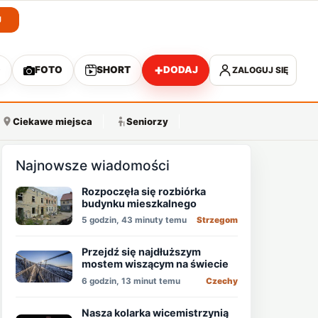
J
+
O
FOTO
SHORT
DODAJ
ZALOGUJ SIĘ
A
Ciekawe miejsca
Seniorzy
Najnowsze wiadomości
Rozpoczęła się rozbiórka
budynku mieszkalnego
5 godzin, 43 minuty temu
Strzegom
Przejdź się najdłuższym
mostem wiszącym na świecie
6 godzin, 13 minut temu
Czechy
Nasza kolarka wicemistrzynią