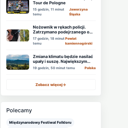
Tour de Pologne
15 godzin, 11 minut
Jaworzyna
temu
Śląska
Nożownik w rękach policji.
Zatrzymano podejrzanego o
usiłowanie zabójstwa!
17 godzin, 18 minut
Powiat
temu
kamiennogórski
Zmiana klimatu będzie nasilać
upały i suszę. Największym
zagrożeniem jest niedobór
19 godzin, 50 minut temu
Polska
wody
Zobacz więcej
->
Polecamy
Międzynarodowy Festiwal Folkloru