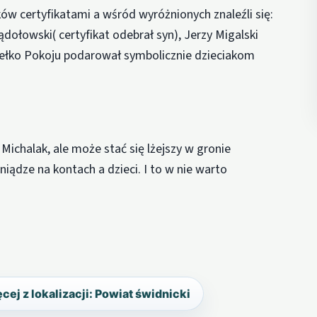
w certyfikatami a wśród wyróżnionych znaleźli się:
ołowski( certyfikat odebrał syn), Jerzy Migalski
ełko Pokoju podarował symbolicznie dzieciakom
Michalak, ale może stać się lżejszy w gronie
eniądze na kontach a dzieci. I to w nie warto
cej z lokalizacji: Powiat świdnicki