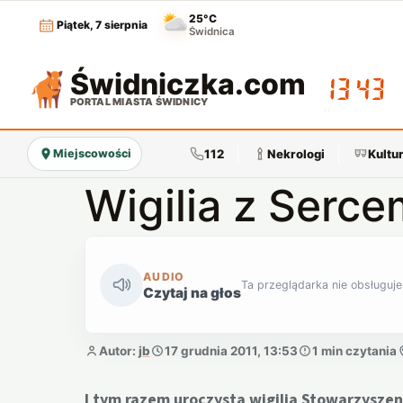
25°C
Piątek, 7 sierpnia
Świdnica
Świdniczka
.com
13:43
PORTAL MIASTA ŚWIDNICY
112
Nekrologi
Kultu
Miejscowości
Wigilia z Serc
AUDIO
Ta przeglądarka nie obsługuje
Czytaj na głos
Autor:
jb
17 grudnia 2011, 13:53
1 min czytania
I tym razem uroczysta wigilia Stowarzysze