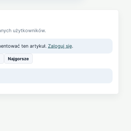
anych użytkowników.
entować ten artykuł.
Zaloguj się
.
e
Najgorsze