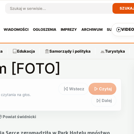
SZUKA
Szukaj w serwisie
VIDE
WIADOMOŚCI
OGŁOSZENIA
IMPREZY
ARCHIWUM
SUBSKRYPCJ
ra
Edukacja
Samorządy i polityka
Turystyka
em [FOTO]
Wstecz
Czytaj
 czytania na głos.
Dalej
Powiat świdnicki
nia Serce zgromadziła w Park Hotelu mnóstwo