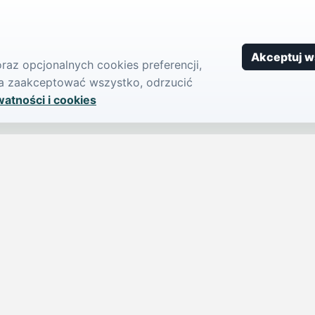
Akceptuj w
az opcjonalnych cookies preferencji,
żna zaakceptować wszystko, odrzucić
watności i cookies
SERWIS
PUBLIKU
iParts.pl
Ogłoszeni
Wiadomości
Dodaj ogło