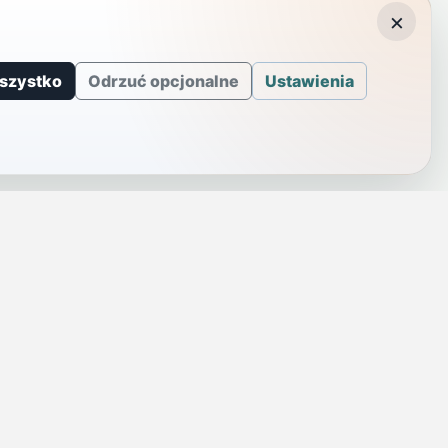
×
szystko
Odrzuć opcjonalne
Ustawienia
J
INFORMACJE
a
Telefony alarmowe
szenie
Regulamin