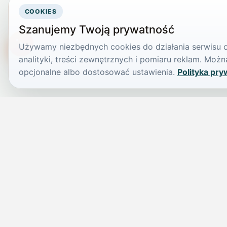
COOKIES
Szanujemy Twoją prywatność
Używamy niezbędnych cookies do działania serwisu or
TikTokowa Jelonka
analityki, treści zewnętrznych i pomiaru reklam. Mo
opcjonalne albo dostosować ustawienia.
Polityka pry
JELENIA GÓRA I OKOLICE
Świdniczka