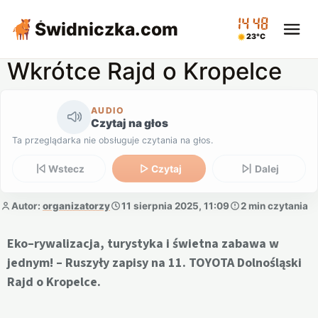
14:48
Świdniczka
.com
23°C
Wkrótce Rajd o Kropelce
AUDIO
Czytaj na głos
Ta przeglądarka nie obsługuje czytania na głos.
Wstecz
Czytaj
Dalej
Autor:
organizatorzy
11 sierpnia 2025, 11:09
2 min czytania
Eko–rywalizacja, turystyka i świetna zabawa w
jednym! – Ruszyły zapisy na 11. TOYOTA Dolnośląski
Rajd o Kropelce.