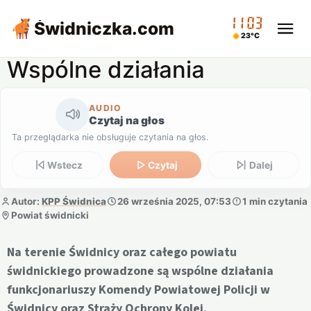
11:03
Świdniczka
.com
23°C
Wspólne działania
AUDIO
Czytaj na głos
Ta przeglądarka nie obsługuje czytania na głos.
Wstecz
Czytaj
Dalej
Autor:
KPP Świdnica
26 września 2025, 07:53
1 min czytania
Powiat świdnicki
Na terenie Świdnicy oraz całego powiatu
świdnickiego prowadzone są wspólne działania
funkcjonariuszy Komendy Powiatowej Policji w
Świdnicy oraz Straży Ochrony Kolei.