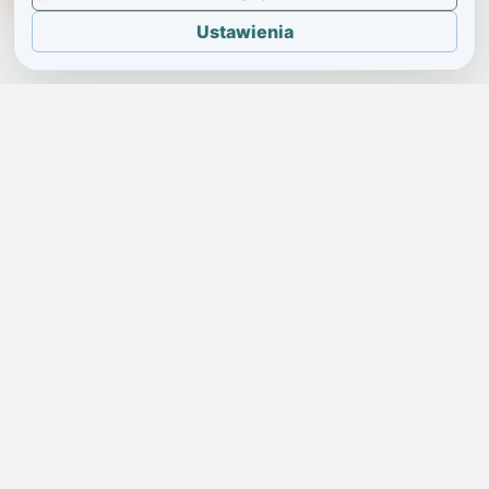
Ustawienia
JELENIA GÓRA I OKOLICE
Świdniczka
Lokalne wiadomości, ogłoszenia i codzienne sprawy regionu
w jednym, przejrzystym serwisie.
SKONTAKTUJ SIĘ Z NAMI
Redakcja i ogłoszenia
→
ogloszenia@swidniczka.com
Pomoc techniczna