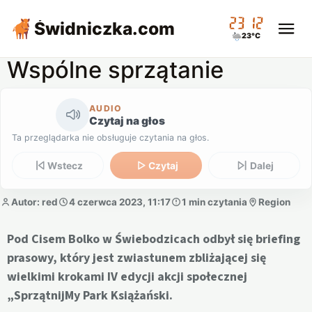
23:12
Świdniczka
.com
23°C
Wspólne sprzątanie
AUDIO
Czytaj na głos
Ta przeglądarka nie obsługuje czytania na głos.
Wstecz
Czytaj
Dalej
Autor: red
4 czerwca 2023, 11:17
1 min czytania
Region
Pod Cisem Bolko w Świebodzicach odbył się briefing
prasowy, który jest zwiastunem zbliżającej się
wielkimi krokami IV edycji akcji społecznej
„SprzątnijMy Park Książański.