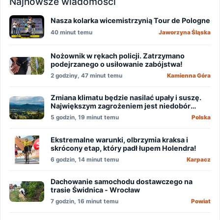
Najnowsze wiadomości
Nasza kolarka wicemistrzynią Tour de Pologne
40 minut temu
Jaworzyna Śląska
Nożownik w rękach policji. Zatrzymano
podejrzanego o usiłowanie zabójstwa!
2 godziny, 47 minut temu
Kamienna Góra
Zmiana klimatu będzie nasilać upały i suszę.
Największym zagrożeniem jest niedobór
wody
5 godzin, 19 minut temu
Polska
Ekstremalne warunki, olbrzymia kraksa i
skrócony etap, który padł łupem Holendra!
6 godzin, 14 minut temu
Karpacz
Dachowanie samochodu dostawczego na
trasie Świdnica - Wrocław
7 godzin, 16 minut temu
Powiat