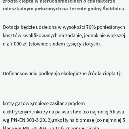
źródła ciepła w nieruchomościach o charakterze
mieszkalnym położonych na terenie gminy Świdnica.
Dotacja będzie udzielona w wysokości 70% poniesionych
kosztów kwalifikowanych na zadanie, jednak nie większej
niż 7 000 zł. (słownie: siedem tysięcy złotych).
Dofinansowaniu podlegają ekologiczne źródła ciepła tj.:
kotły gazowe,rnpiece zasilane prądem
elektrycznym,rnkotły na paliwa stałe (co najmniej 5 klasa
wg PN-EN 303-5:2012),rnkotły na biomasę (co najmniej 5
klasa wg PN-EN 303-5:2012) ,rnpompy ciepła.