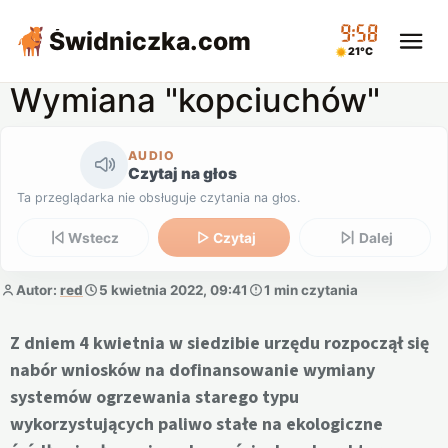
09:58
Świdniczka
.com
21°C
Wymiana "kopciuchów"
AUDIO
Czytaj na głos
Ta przeglądarka nie obsługuje czytania na głos.
Wstecz
Czytaj
Dalej
Autor:
red
5 kwietnia 2022, 09:41
1 min czytania
Z dniem 4 kwietnia w siedzibie urzędu rozpoczął się
nabór wniosków na dofinansowanie wymiany
systemów ogrzewania starego typu
wykorzystujących paliwo stałe na ekologiczne