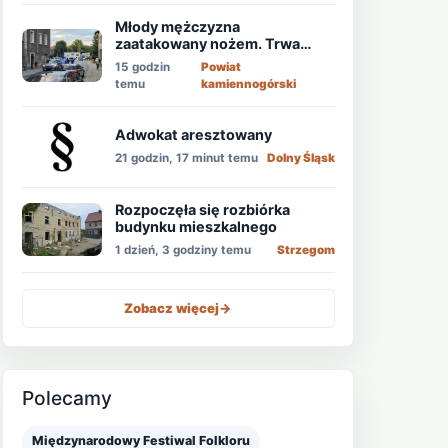
Młody mężczyzna
zaatakowany nożem. Trwa
obława!
15 godzin
Powiat
temu
kamiennogórski
Adwokat aresztowany
21 godzin, 17 minut temu
Dolny Śląsk
Rozpoczęła się rozbiórka
budynku mieszkalnego
1 dzień, 3 godziny temu
Strzegom
Zobacz więcej
->
Polecamy
Międzynarodowy Festiwal Folkloru