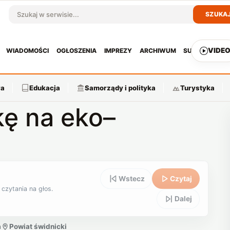
SZUKA
Szukaj w serwisie
VIDE
WIADOMOŚCI
OGŁOSZENIA
IMPREZY
ARCHIWUM
SUBSKRYPCJ
ra
Edukacja
Samorządy i polityka
Turystyka
ę na eko–
Wstecz
Czytaj
 czytania na głos.
Dalej
a
Powiat świdnicki