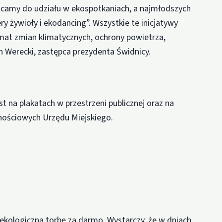
ęcamy do udziału w ekospotkaniach, a najmłodszych
ery żywioły i ekodancing”. Wszystkie te inicjatywy
mat zmian klimatycznych, ochrony powietrza,
n Werecki, zastępca prezydenta Świdnicy.
na plakatach w przestrzeni publicznej oraz na
nościowych Urzędu Miejskiego.
kologiczną torbę za darmo. Wystarczy, że w dniach