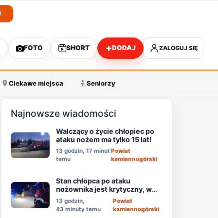
J
+
O
FOTO
SHORT
DODAJ
ZALOGUJ SIĘ
A
Ciekawe miejsca
Seniorzy
Najnowsze wiadomości
Walczący o życie chłopiec po
ataku nożem ma tylko 15 lat!
13 godzin, 17 minut
Powiat
temu
kamiennogórski
Stan chłopca po ataku
nożownika jest krytyczny, w
akcji śmigłowiec LPR!
13 godzin,
Powiat
43 minuty temu
kamiennogórski