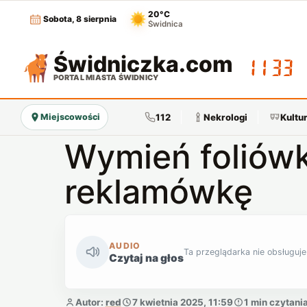
20°C
Sobota, 8 sierpnia
Świdnica
Świdniczka
.com
11:33
PORTAL MIASTA ŚWIDNICY
112
Nekrologi
Kultu
Miejscowości
Wymień foliówk
reklamówkę
AUDIO
Ta przeglądarka nie obsługuje
Czytaj na głos
Autor:
red
7 kwietnia 2025, 11:59
1 min czytani