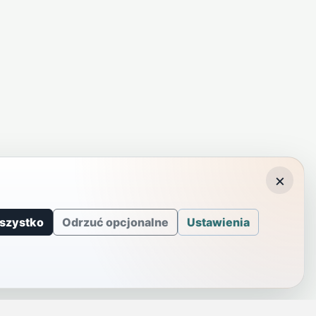
×
szystko
Odrzuć opcjonalne
Ustawienia