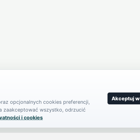
Akceptuj w
az opcjonalnych cookies preferencji,
żna zaakceptować wszystko, odrzucić
watności i cookies