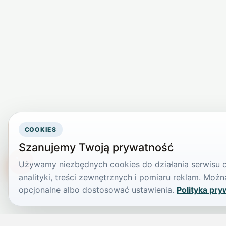
COOKIES
Szanujemy Twoją prywatność
Używamy niezbędnych cookies do działania serwisu or
TikTokowa Jelonka
analityki, treści zewnętrznych i pomiaru reklam. Mo
opcjonalne albo dostosować ustawienia.
Polityka pry