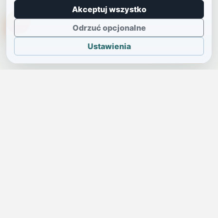
Akceptuj wszystko
TikTokowa Jelonka
Odrzuć opcjonalne
Ustawienia
JELENIA GÓRA I OKOLICE
Świdniczka
Lokalne wiadomości, ogłoszenia i codzienne sprawy regionu
w jednym, przejrzystym serwisie.
SKONTAKTUJ SIĘ Z NAMI
Redakcja i ogłoszenia
→