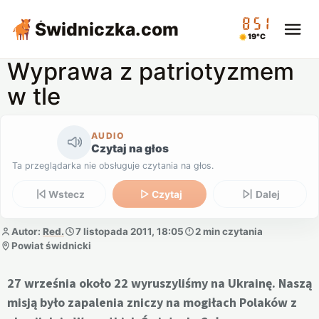
08:51
Świdniczka
.com
19°C
Wyprawa z patriotyzmem
w tle
AUDIO
Czytaj na głos
Ta przeglądarka nie obsługuje czytania na głos.
Wstecz
Czytaj
Dalej
Autor:
Red.
7 listopada 2011, 18:05
2 min czytania
Powiat świdnicki
27 września około 22 wyruszyliśmy na Ukrainę. Naszą
misją było zapalenia zniczy na mogiłach Polaków z