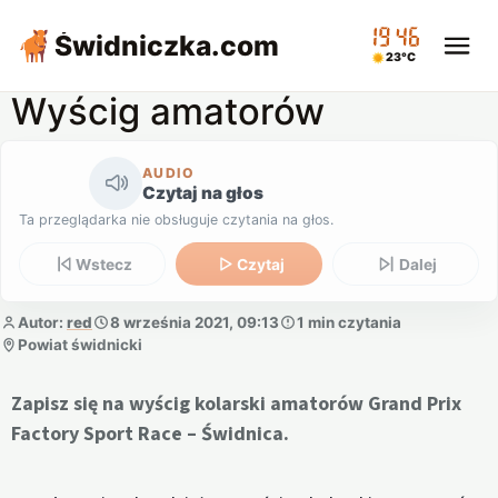
19:46
Świdniczka
.com
23°C
Wyścig amatorów
AUDIO
Czytaj na głos
Ta przeglądarka nie obsługuje czytania na głos.
Wstecz
Czytaj
Dalej
Autor:
red
8 września 2021, 09:13
1 min czytania
Powiat świdnicki
Zapisz się na wyścig kolarski amatorów Grand Prix
Factory Sport Race – Świdnica.