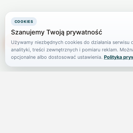
COOKIES
Szanujemy Twoją prywatność
Używamy niezbędnych cookies do działania serwisu or
TikTokowa Jelonka
analityki, treści zewnętrznych i pomiaru reklam. Mo
opcjonalne albo dostosować ustawienia.
Polityka pry
JELENIA GÓRA I OKOLICE