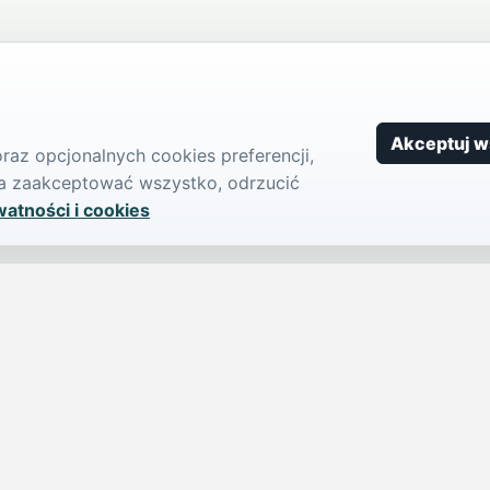
Akceptuj w
az opcjonalnych cookies preferencji,
żna zaakceptować wszystko, odrzucić
watności i cookies
SERWIS
PUBLIKU