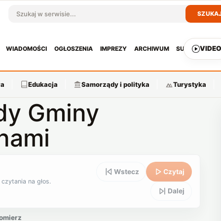
SZUKA
Szukaj w serwisie
VIDE
WIADOMOŚCI
OGŁOSZENIA
IMPREZY
ARCHIWUM
SUBSKRYPCJ
ra
Edukacja
Samorządy i polityka
Turystyka
ady Gminy
nami
Wstecz
Czytaj
 czytania na głos.
Dalej
omierz