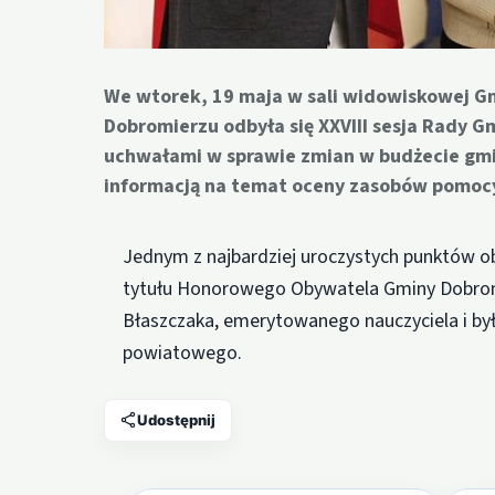
We wtorek, 19 maja w sali widowiskowej Gm
Dobromierzu odbyła się XXVIII sesja Rady G
uchwałami w sprawie zmian w budżecie gmin
informacją na temat oceny zasobów pomocy
Jednym z najbardziej uroczystych punktów o
tytułu Honorowego Obywatela Gminy Dobrom
Błaszczaka, emerytowanego nauczyciela i b
powiatowego.
Udostępnij