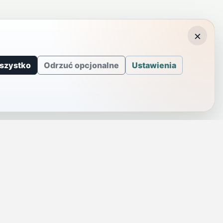
×
szystko
Odrzuć opcjonalne
Ustawienia
J
INFORMACJE