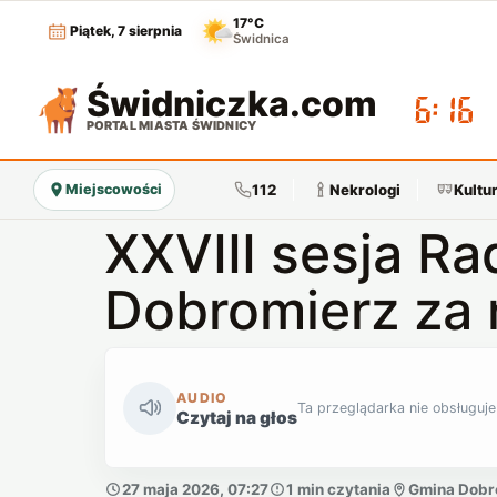
17°C
Piątek, 7 sierpnia
Świdnica
Świdniczka
.com
06:16
PORTAL MIASTA ŚWIDNICY
112
Nekrologi
Kultu
Miejscowości
XXVIII sesja R
Dobromierz za 
AUDIO
Ta przeglądarka nie obsługuje
Czytaj na głos
27 maja 2026, 07:27
1 min czytania
Gmina Dobr