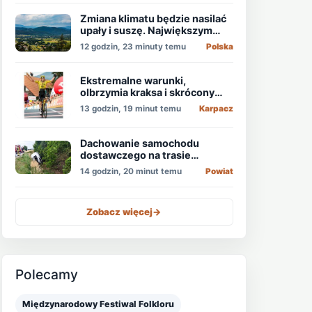
Zmiana klimatu będzie nasilać
upały i suszę. Największym
zagrożeniem jest niedobór
12 godzin, 23 minuty temu
Polska
wody
Ekstremalne warunki,
olbrzymia kraksa i skrócony
etap, który padł łupem
13 godzin, 19 minut temu
Karpacz
Holendra!
Dachowanie samochodu
dostawczego na trasie
Świdnica - Wrocław
14 godzin, 20 minut temu
Powiat
Zobacz więcej
->
Polecamy
Międzynarodowy Festiwal Folkloru