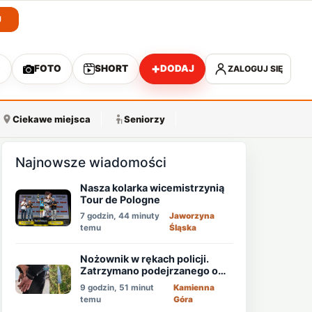
J
+
O
FOTO
SHORT
DODAJ
ZALOGUJ SIĘ
A
Ciekawe miejsca
Seniorzy
Najnowsze wiadomości
Nasza kolarka wicemistrzynią
Tour de Pologne
7 godzin, 44 minuty
Jaworzyna
temu
Śląska
Nożownik w rękach policji.
Zatrzymano podejrzanego o
usiłowanie zabójstwa!
9 godzin, 51 minut
Kamienna
temu
Góra