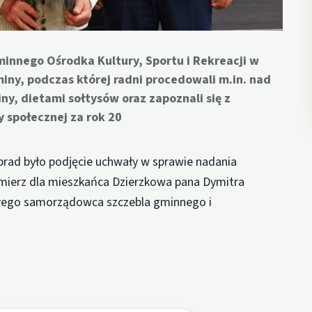
innego Ośrodka Kultury, Sportu i Rekreacji w
miny, podczas której radni procedowali m.in. nad
y, dietami sołtysów oraz zapoznali się z
 społecznej za rok 20
brad było podjęcie uchwały w sprawie nadania
ierz dla mieszkańca Dzierzkowa pana Dymitra
yłego samorządowca szczebla gminnego i