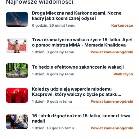
Najnowsze wiadomości
Droga Mleczna nad Karkonoszami. Nocne
kadry jak z kosmicznej odysei
6 godzin, 26 minut temu
Karkonosze
Trwa dramatyczna walka o życie 15-latka. Apel
o pomoc mistrza MMA - Memeda Khalidova
1 dzień, 3 godziny temu
Powiat kamiennogórski
To będzie efektowne zakończenie wakacji
1 dzień, 4 godziny temu
Wałbrzych
Koledzy udzielają wsparcia młodemu
Kacprowi, który walczy o życie po ataku
nożownika!
1 dzień, 6 godzin temu
Powiat kamiennogórski
16-latek dźgnął nożem 15-latka, koncert trwa
nadal!
1 dzień, 18 godzin temu
Powiat kamiennogórski