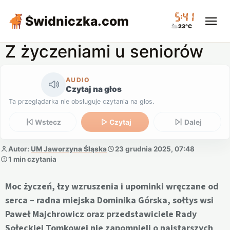
05:41
Świdniczka
.com
23°C
Z życzeniami u seniorów
AUDIO
Czytaj na głos
Ta przeglądarka nie obsługuje czytania na głos.
Wstecz
Czytaj
Dalej
Autor:
UM Jaworzyna Śląska
23 grudnia 2025, 07:48
1 min czytania
Moc życzeń, łzy wzruszenia i upominki wręczane od
serca – radna miejska Dominika Górska, sołtys wsi
Paweł Majchrowicz oraz przedstawiciele Rady
Sołeckiej Tomkowej nie zapomnieli o najstarszych