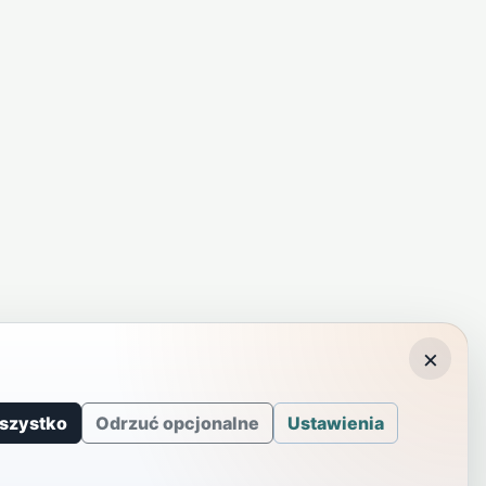
×
szystko
Odrzuć opcjonalne
Ustawienia