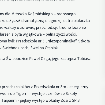
wny dla Miłoszka Kośmińskiego – radosnego i
roku usłyszał dramatyczną diagnozę: ostra białaczka
nie walczy o zdrowie, przechodząc trudne leczenie
arzenia była wyjątkowa – pełna życzliwości,
tynu byli: Przedszkole nr 3 „Niezapominajka”, Szkoła
 Świebodzicach, Ewelina Głąbiak.
asta Świebodzice Paweł Ozga, jego zastępca Tobiasz
 przedszkolaków z Przedszkola nr 3rn - energiczny
kwon-do Tigerrn - występ uczniów ze Szkoły
Taipanrn - piękny występ wokalny Zosi z SP 3