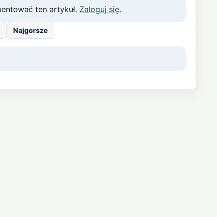
entować ten artykuł.
Zaloguj się
.
e
Najgorsze