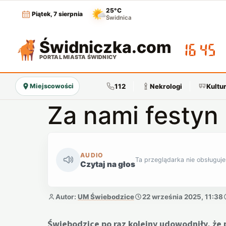
25°C
Piątek, 7 sierpnia
Świdnica
Świdniczka
.com
16:45
PORTAL MIASTA ŚWIDNICY
112
Nekrologi
Kultu
Miejscowości
Za nami festyn 
AUDIO
Ta przeglądarka nie obsługuje
Czytaj na głos
Autor:
UM Świebodzice
22 września 2025, 11:38
Świebodzice po raz kolejny udowodniły, że 