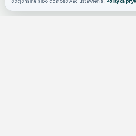
opcjonalne albo dostosować ustawienia.
Polityka pry
JELENIA GÓRA I OKOLICE
Świdniczka
Lokalne wiadomości, ogłoszenia i codzienne sprawy regionu w 
przejrzystym serwisie.
SKONTAKTUJ SIĘ Z NAMI