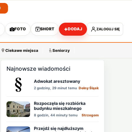
J
+
O
FOTO
SHORT
DODAJ
ZALOGUJ SIĘ
A
Ciekawe miejsca
Seniorzy
Najnowsze wiadomości
Adwokat aresztowany
2 godziny, 29 minut temu
Dolny Śląsk
Rozpoczęła się rozbiórka
budynku mieszkalnego
8 godzin, 44 minuty temu
Strzegom
Przejdź się najdłuższym