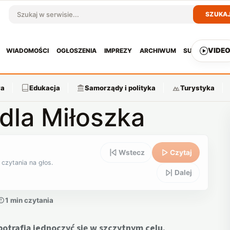
SZUKA
Szukaj w serwisie
VIDE
WIADOMOŚCI
OGŁOSZENIA
IMPREZY
ARCHIWUM
SUBSKRYPCJ
ra
Edukacja
Samorządy i polityka
Turystyka
dla Miłoszka
Wstecz
Czytaj
 czytania na głos.
Dalej
1 min czytania
potrafią jednoczyć się w szczytnym celu.