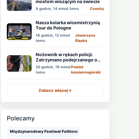
mostem wiszącym na świecie
9 godzin, 14 minut temu
Czechy
Nasza kolarka wicemistrzynią
Tour de Pologne
18 godzin, 12 minut
Jaworzyna
temu
Śląska
Nożownik w rękach policji.
Zatrzymano podejrzanego o
usiłowanie zabójstwa!
20 godzin, 19 minut
Powiat
temu
kamiennogórski
Zobacz więcej
->
Polecamy
Międzynarodowy Festiwal Folkloru