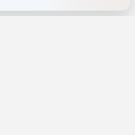
J
INFORMACJE
a
Telefony alarmowe
szenie
Regulamin
Prywatność i cookies
rezę
Zaloguj się
rolog