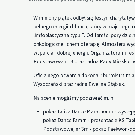
W miniony piątek odbył się festyn charytaty
pełnego energii chłopca, który w maju tego 
limfoblastyczna typu T. Od tamtej pory dziel
onkologiczne i chemioterapię. Atmosfera wyd
wsparcia i dobrej energii. Organizatorami fes
Podstawowa nr 3 oraz radna Rady Miejskiej w
Oficjalnego otwarcia dokonali: burmistrz mi
Wysoczański oraz radna Ewelina Głąbiak.
Na scenie mogliśmy podziwiać m.in.:
pokaz tańca Dance Marathonrn - występy
pokaz Dance Famrn - prezentację KS Tae
Podstawowej nr 3rn - pokaz Taekwon-do 