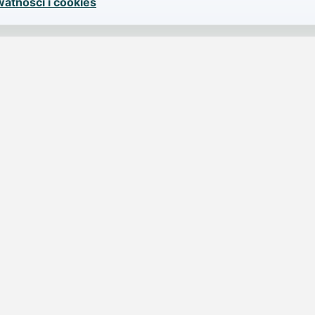
watności i cookies
SERWIS
PUBLIKU
iParts.pl
Ogłoszeni
Wiadomości
Dodaj ogło
jednym,
Sondy
Imprezy
Osoby publiczne
Dodaj imp
Nekrologi
Cennik
Hyde Park
Dodaj nek
świdnicki