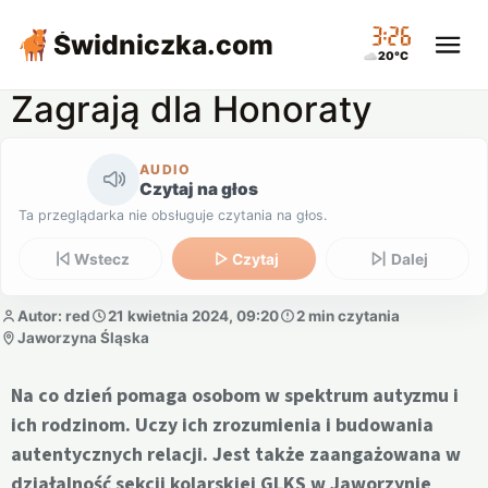
03:26
Świdniczka
.com
20°C
Zagrają dla Honoraty
AUDIO
Czytaj na głos
Ta przeglądarka nie obsługuje czytania na głos.
Wstecz
Czytaj
Dalej
Autor: red
21 kwietnia 2024, 09:20
2 min czytania
Jaworzyna Śląska
Na co dzień pomaga osobom w spektrum autyzmu i
ich rodzinom. Uczy ich zrozumienia i budowania
autentycznych relacji. Jest także zaangażowana w
działalność sekcji kolarskiej GLKS w Jaworzynie