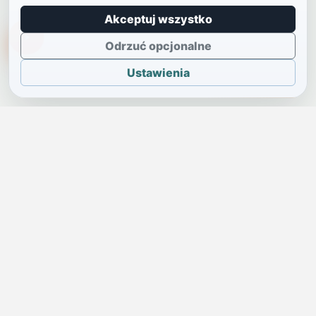
Akceptuj wszystko
TikTokowa Jelonka
Odrzuć opcjonalne
Ustawienia
JELENIA GÓRA I OKOLICE
Świdniczka
Lokalne wiadomości, ogłoszenia i codzienne sprawy regionu
w jednym, przejrzystym serwisie.
SKONTAKTUJ SIĘ Z NAMI
Redakcja i ogłoszenia