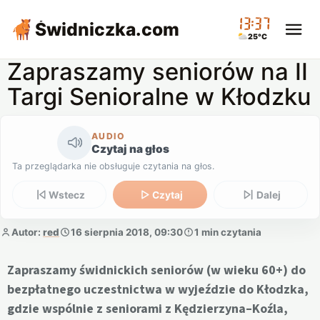
13:37
Świdniczka
.com
25°C
Zapraszamy seniorów na II
Targi Senioralne w Kłodzku
AUDIO
Czytaj na głos
Ta przeglądarka nie obsługuje czytania na głos.
Wstecz
Czytaj
Dalej
Autor:
red
16 sierpnia 2018, 09:30
1 min czytania
Zapraszamy świdnickich seniorów (w wieku 60+) do
bezpłatnego uczestnictwa w wyjeździe do Kłodzka,
gdzie wspólnie z seniorami z Kędzierzyna–Koźla,