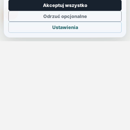
Akceptuj wszystko
TikTokowa Jelonka
Odrzuć opcjonalne
Ustawienia
JELENIA GÓRA I OKOLICE
Świdniczka
Lokalne wiadomości, ogłoszenia i codzienne sprawy regionu
w jednym, przejrzystym serwisie.
SKONTAKTUJ SIĘ Z NAMI
Redakcja i ogłoszenia
→