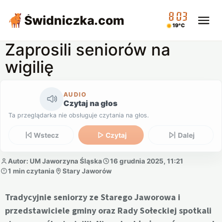
08:03
Świdniczka
.com
19°C
Zaprosili seniorów na
wigilię
AUDIO
Czytaj na głos
Ta przeglądarka nie obsługuje czytania na głos.
Wstecz
Czytaj
Dalej
Autor: UM Jaworzyna Śląska
16 grudnia 2025, 11:21
1 min czytania
Stary Jaworów
Tradycyjnie seniorzy ze Starego Jaworowa i
przedstawiciele gminy oraz Rady Sołeckiej spotkali