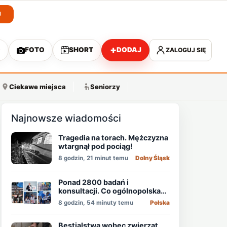
J
+
O
FOTO
SHORT
DODAJ
ZALOGUJ SIĘ
A
Ciekawe miejsca
Seniorzy
Najnowsze wiadomości
Tragedia na torach. Mężczyzna
wtargnął pod pociąg!
8 godzin, 21 minut temu
Dolny Śląsk
Ponad 2800 badań i
konsultacji. Co ogólnopolska
akcja pokazała o zdrowiu
8 godzin, 54 minuty temu
Polska
mężczyzn?
Bestialstwa wobec zwierząt