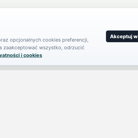
Akceptuj w
az opcjonalnych cookies preferencji,
żna zaakceptować wszystko, odrzucić
watności i cookies
SERWIS
PUBLIKU
iParts.pl
Ogłoszeni