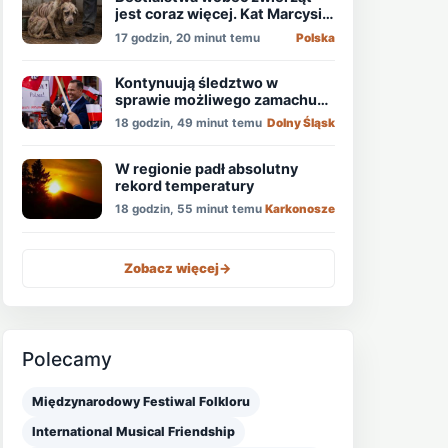
jest coraz więcej. Kat Marcysia
usłyszał wyrok
17 godzin, 20 minut temu
Polska
Kontynuują śledztwo w
sprawie możliwego zamachu
na obecnego prezydenta
18 godzin, 49 minut temu
Dolny Śląsk
Nawrockiego
W regionie padł absolutny
rekord temperatury
18 godzin, 55 minut temu
Karkonosze
Zobacz więcej
->
Polecamy
Międzynarodowy Festiwal Folkloru
International Musical Friendship