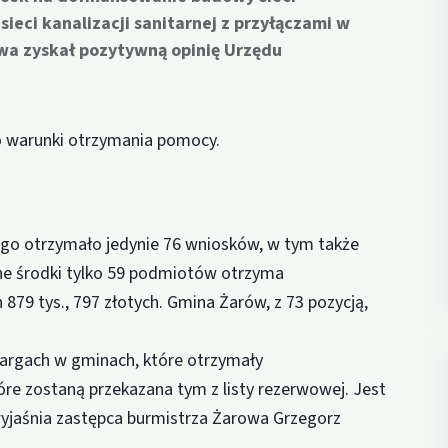
ieci kanalizacji sanitarnej z przyłączami w
wa zyskał pozytywną opinię Urzędu
ło warunki otrzymania pomocy.
go otrzymało jedynie 76 wniosków, w tym także
ne środki tylko 59 podmiotów otrzyma
 879 tys., 797 złotych. Gmina Żarów, z 73 pozycją,
etargach w gminach, które otrzymały
re zostaną przekazana tym z listy rezerwowej. Jest
 wyjaśnia zastępca burmistrza Żarowa Grzegorz