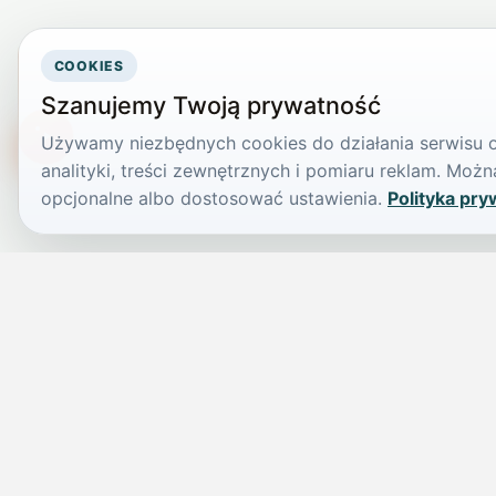
COOKIES
Szanujemy Twoją prywatność
Używamy niezbędnych cookies do działania serwisu or
TikTokowa Jelonka
analityki, treści zewnętrznych i pomiaru reklam. Mo
opcjonalne albo dostosować ustawienia.
Polityka pry
JELENIA GÓRA I OKOLICE