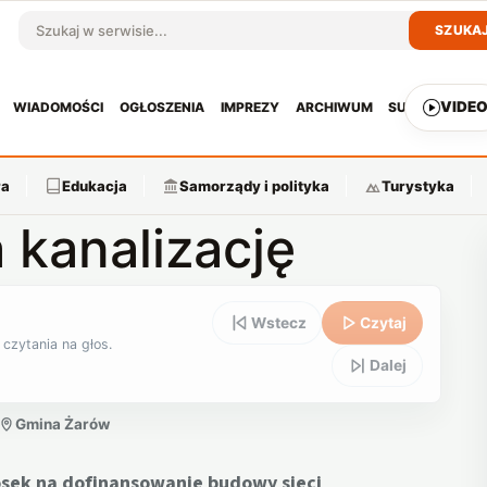
SZUKA
Szukaj w serwisie
VIDE
WIADOMOŚCI
OGŁOSZENIA
IMPREZY
ARCHIWUM
SUBSKRYPCJ
ra
Edukacja
Samorządy i polityka
Turystyka
 kanalizację
Wstecz
Czytaj
 czytania na głos.
Dalej
Gmina Żarów
osek na dofinansowanie budowy sieci