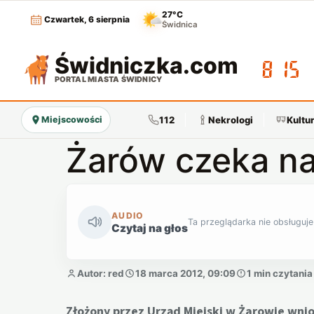
27°C
Czwartek, 6 sierpnia
Świdnica
Świdniczka
.com
08:15
PORTAL MIASTA ŚWIDNICY
112
Nekrologi
Kultu
Miejscowości
Żarów czeka na
AUDIO
Ta przeglądarka nie obsługuje
Czytaj na głos
Autor: red
18 marca 2012, 09:09
1 min czytania
Złożony przez Urząd Miejski w Żarowie wni