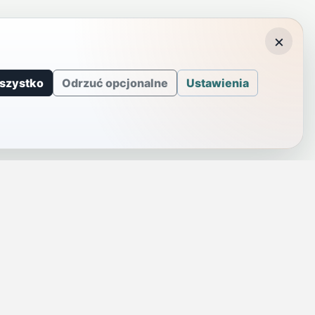
×
szystko
Odrzuć opcjonalne
Ustawienia
J
INFORMACJE
a
Telefony alarmowe