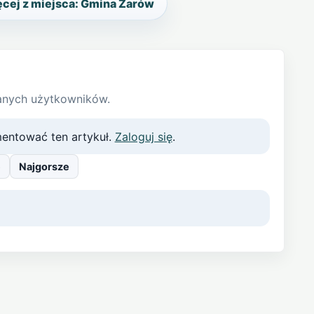
cej z miejsca: Gmina Żarów
anych użytkowników.
entować ten artykuł.
Zaloguj się
.
e
Najgorsze