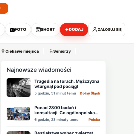
J
+
O
FOTO
SHORT
DODAJ
ZALOGUJ SIĘ
A
Ciekawe miejsca
Seniorzy
Najnowsze wiadomości
Tragedia na torach. Mężczyzna
wtargnął pod pociąg!
5 godzin, 51 minut temu
Dolny Śląsk
Ponad 2800 badań i
konsultacji. Co ogólnopolska
akcja pokazała o zdrowiu
6 godzin, 23 minuty temu
Polska
mężczyzn?
Bestialstwa wobec zwierząt