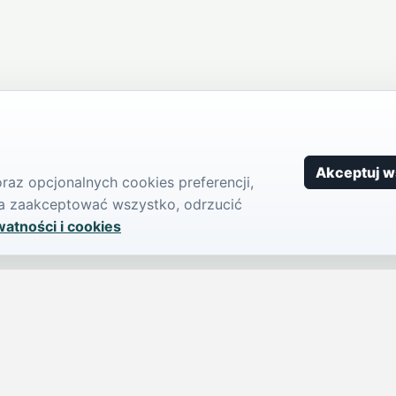
Akceptuj w
az opcjonalnych cookies preferencji,
żna zaakceptować wszystko, odrzucić
watności i cookies