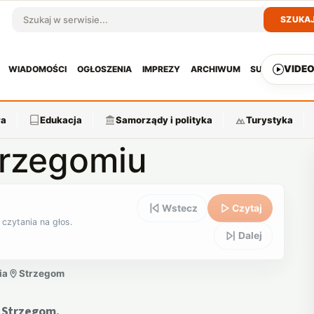
SZUKA
Szukaj w serwisie
VIDE
WIADOMOŚCI
OGŁOSZENIA
IMPREZY
ARCHIWUM
SUBSKRYPCJ
ra
Edukacja
Samorządy i polityka
Turystyka
trzegomiu
Wstecz
Czytaj
 czytania na głos.
Dalej
ia
Strzegom
 Strzegom.