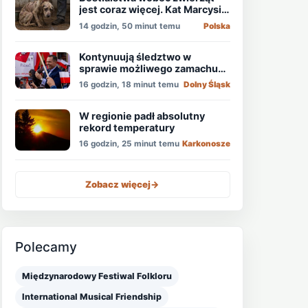
jest coraz więcej. Kat Marcysia
usłyszał wyrok
14 godzin, 50 minut temu
Polska
Kontynuują śledztwo w
sprawie możliwego zamachu
na obecnego prezydenta
16 godzin, 18 minut temu
Dolny Śląsk
Nawrockiego
W regionie padł absolutny
rekord temperatury
16 godzin, 25 minut temu
Karkonosze
Zobacz więcej
->
Polecamy
Międzynarodowy Festiwal Folkloru
International Musical Friendship