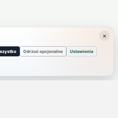
×
szystko
Odrzuć opcjonalne
Ustawienia