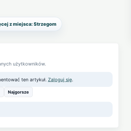
cej z miejsca: Strzegom
anych użytkowników.
entować ten artykuł.
Zaloguj się
.
e
Najgorsze