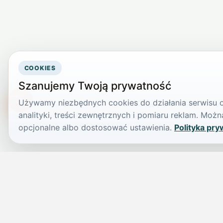
COOKIES
Szanujemy Twoją prywatność
Używamy niezbędnych cookies do działania serwisu or
TikTokowa Jelonka
analityki, treści zewnętrznych i pomiaru reklam. Mo
opcjonalne albo dostosować ustawienia.
Polityka pry