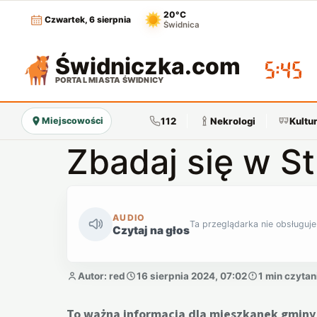
20°C
Czwartek, 6 sierpnia
Świdnica
Świdniczka
.com
05:45
PORTAL MIASTA ŚWIDNICY
112
Nekrologi
Kultu
Miejscowości
Zbadaj się w S
AUDIO
Ta przeglądarka nie obsługuje
Czytaj na głos
Autor: red
16 sierpnia 2024, 07:02
1 min czytan
To ważna informacja dla mieszkanek gminy