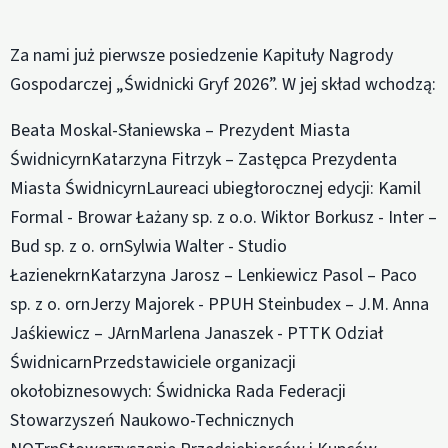
Za nami już pierwsze posiedzenie Kapituły Nagrody
Gospodarczej „Świdnicki Gryf 2026”. W jej skład wchodzą:
Beata Moskal-Słaniewska – Prezydent Miasta
ŚwidnicyrnKatarzyna Fitrzyk – Zastępca Prezydenta
Miasta ŚwidnicyrnLaureaci ubiegłorocznej edycji: Kamil
Formal - Browar Łażany sp. z o.o. Wiktor Borkusz - Inter –
Bud sp. z o. ornSylwia Walter - Studio
ŁazienekrnKatarzyna Jarosz – Lenkiewicz Pasol – Paco
sp. z o. ornJerzy Majorek - PPUH Steinbudex – J.M. Anna
Jaśkiewicz – JArnMarlena Janaszek - PTTK Odział
ŚwidnicarnPrzedstawiciele organizacji
okołobiznesowych: Świdnicka Rada Federacji
Stowarzyszeń Naukowo-Technicznych