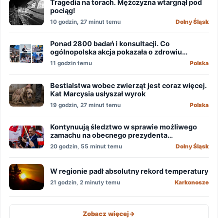
Tragedia na torach. Mężczyzna wtargnął pod
pociąg!
10 godzin, 27 minut temu
Dolny Śląsk
Ponad 2800 badań i konsultacji. Co
ogólnopolska akcja pokazała o zdrowiu
mężczyzn?
11 godzin temu
Polska
Bestialstwa wobec zwierząt jest coraz więcej.
Kat Marcysia usłyszał wyrok
19 godzin, 27 minut temu
Polska
Kontynuują śledztwo w sprawie możliwego
zamachu na obecnego prezydenta
Nawrockiego
20 godzin, 55 minut temu
Dolny Śląsk
W regionie padł absolutny rekord temperatury
21 godzin, 2 minuty temu
Karkonosze
Zobacz więcej
->