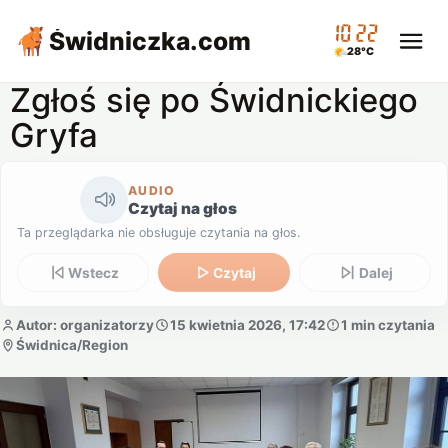
10:22
Świdniczka
.com
28°C
Zgłoś się po Świdnickiego
Gryfa
AUDIO
Czytaj na głos
Ta przeglądarka nie obsługuje czytania na głos.
Wstecz
Czytaj
Dalej
Autor: organizatorzy
15 kwietnia 2026, 17:42
1 min czytania
Świdnica/Region