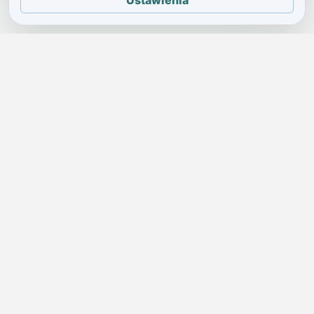
Ustawienia
JELENIA GÓRA I OKOLICE
Świdniczka
Lokalne wiadomości, ogłoszenia i codzienne sprawy regionu
w jednym, przejrzystym serwisie.
SKONTAKTUJ SIĘ Z NAMI
Redakcja i ogłoszenia
→
ogloszenia@swidniczka.com
Pomoc techniczna
→
zgloszenia@swidniczka.com