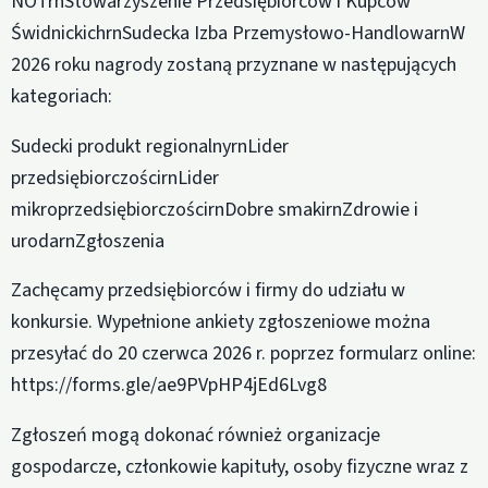
NOTrnStowarzyszenie Przedsiębiorców i Kupców
ŚwidnickichrnSudecka Izba Przemysłowo-HandlowarnW
2026 roku nagrody zostaną przyznane w następujących
kategoriach:
Sudecki produkt regionalnyrnLider
przedsiębiorczościrnLider
mikroprzedsiębiorczościrnDobre smakirnZdrowie i
urodarnZgłoszenia
Zachęcamy przedsiębiorców i firmy do udziału w
konkursie. Wypełnione ankiety zgłoszeniowe można
przesyłać do 20 czerwca 2026 r. poprzez formularz online:
https://forms.gle/ae9PVpHP4jEd6Lvg8
Zgłoszeń mogą dokonać również organizacje
gospodarcze, członkowie kapituły, osoby fizyczne wraz z