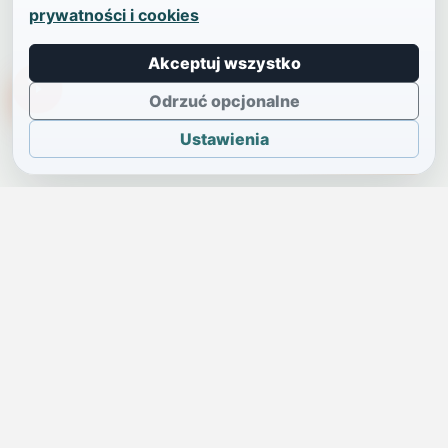
prywatności i cookies
Akceptuj wszystko
TikTokowa Jelonka
Odrzuć opcjonalne
Ustawienia
JELENIA GÓRA I OKOLICE
Świdniczka
Lokalne wiadomości, ogłoszenia i codzienne sprawy regionu
w jednym, przejrzystym serwisie.
SKONTAKTUJ SIĘ Z NAMI