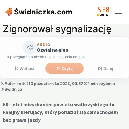
05:28
Świdniczka
.com
20°C
Zignorował sygnalizację
AUDIO
Czytaj na głos
Ta przeglądarka nie obsługuje czytania na głos.
Wstecz
Czytaj
Dalej
Autor: red
10 października 2023, 09:57
1 min czytania
Świdnica
60–letni mieszkaniec powiatu wałbrzyskiego to
kolejny kierujący, który poruszał się samochodem
bez prawa jazdy.