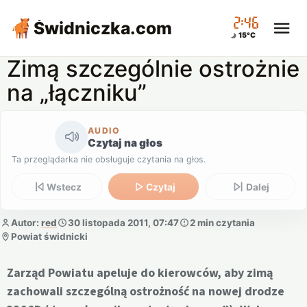
02:46
Świdniczka
.com
15°C
Zimą szczególnie ostrożnie
na „łączniku”
AUDIO
Czytaj na głos
Ta przeglądarka nie obsługuje czytania na głos.
Wstecz
Czytaj
Dalej
Autor:
red
30 listopada 2011, 07:47
2 min czytania
Powiat świdnicki
Zarząd Powiatu apeluje do kierowców, aby zimą
zachowali szczególną ostrożność na nowej drodze