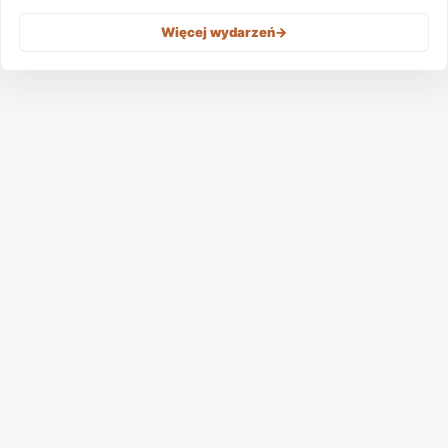
Więcej wydarzeń
->