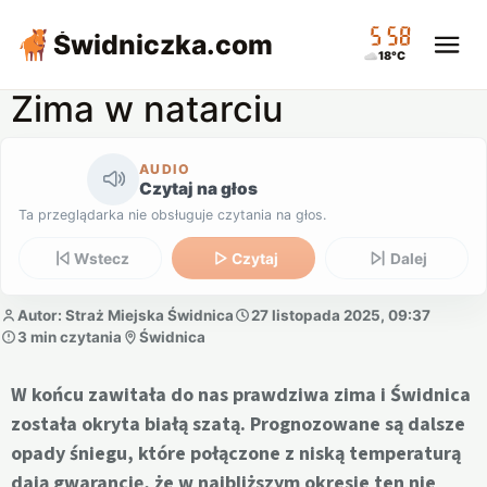
05:58
Świdniczka
.com
18°C
Zima w natarciu
AUDIO
Czytaj na głos
Ta przeglądarka nie obsługuje czytania na głos.
Wstecz
Czytaj
Dalej
Autor: Straż Miejska Świdnica
27 listopada 2025, 09:37
3 min czytania
Świdnica
W końcu zawitała do nas prawdziwa zima i Świdnica
została okryta białą szatą. Prognozowane są dalsze
opady śniegu, które połączone z niską temperaturą
dają gwarancję, że w najbliższym okresie ten nie