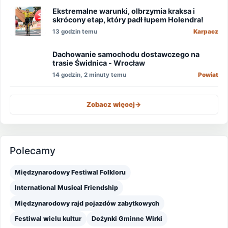
Ekstremalne warunki, olbrzymia kraksa i
skrócony etap, który padł łupem Holendra!
13 godzin temu
Karpacz
Dachowanie samochodu dostawczego na
trasie Świdnica - Wrocław
14 godzin, 2 minuty temu
Powiat
Zobacz więcej
->
Polecamy
Międzynarodowy Festiwal Folkloru
International Musical Friendship
Międzynarodowy rajd pojazdów zabytkowych
Festiwal wielu kultur
Dożynki Gminne Wirki