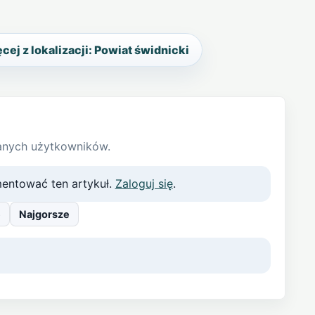
cej z lokalizacji: Powiat świdnicki
anych użytkowników.
entować ten artykuł.
Zaloguj się
.
e
Najgorsze