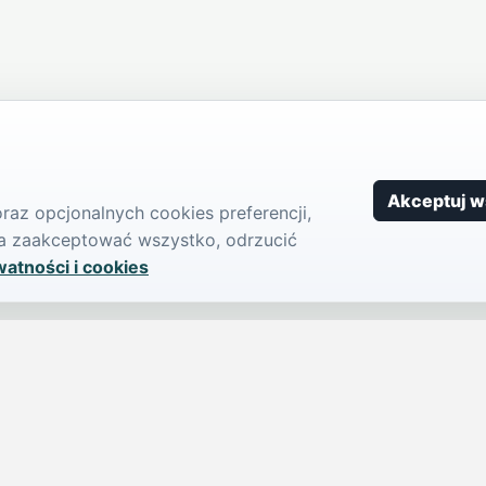
Akceptuj w
az opcjonalnych cookies preferencji,
żna zaakceptować wszystko, odrzucić
watności i cookies