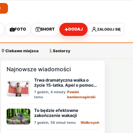
J
+
O
FOTO
SHORT
DODAJ
ZALOGUJ SIĘ
A
Ciekawe miejsca
Seniorzy
Najnowsze wiadomości
Trwa dramatyczna walka o
życie 15-latka. Apel o pomoc
mistrza MMA - Memeda
7 godzin, 4 minuty
Powiat
Khalidova
temu
kamiennogórski
To będzie efektowne
zakończenie wakacji
7 godzin, 56 minut temu
Wałbrzych