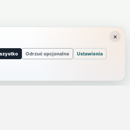
×
szystko
Odrzuć opcjonalne
Ustawienia