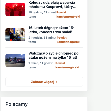
Koledzy udzielają wsparcia
młodemu Kacprowi, który
walczy o życie po ataku
10 godzin, 21 minut
Powiat
nożownika!
temu
kamiennogórski
16-latek dźgnął nożem 15-
latka, koncert trwa nadal!
21 godzin, 58 minut
Powiat
temu
kamiennogórski
Walczący o życie chłopiec po
ataku nożem ma tylko 15 lat!
1 dzień, 11 godzin
Powiat
temu
kamiennogórski
Zobacz więcej
->
Polecamy