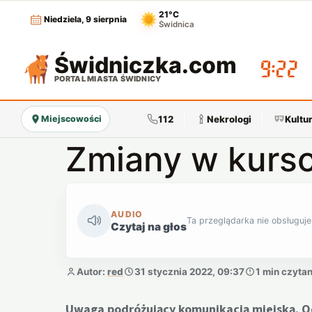
21°C
Niedziela, 9 sierpnia
Świdnica
Świdniczka
.com
09:22
PORTAL MIASTA ŚWIDNICY
112
Nekrologi
Kultu
Miejscowości
Zmiany w kurs
AUDIO
Ta przeglądarka nie obsługuje
Czytaj na głos
Autor:
red
31 stycznia 2022, 09:37
1 min czytan
Uwaga podróżujący komunikacją miejską. O