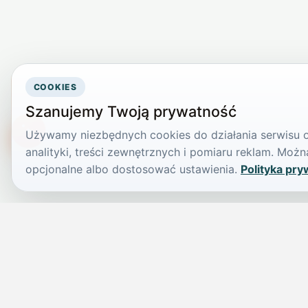
COOKIES
Szanujemy Twoją prywatność
Używamy niezbędnych cookies do działania serwisu or
TikTokowa Jelonka
analityki, treści zewnętrznych i pomiaru reklam. Mo
opcjonalne albo dostosować ustawienia.
Polityka pry