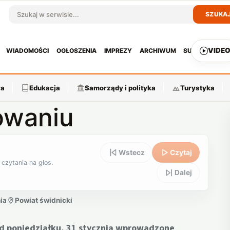
SZUKA
Szukaj w serwisie
VIDE
WIADOMOŚCI
OGŁOSZENIA
IMPREZY
ARCHIWUM
SUBSKRYPCJ
ra
Edukacja
Samorządy i polityka
Turystyka
owaniu
Wstecz
Czytaj
 czytania na głos.
Dalej
ia
Powiat świdnicki
d poniedziałku, 31 stycznia wprowadzone