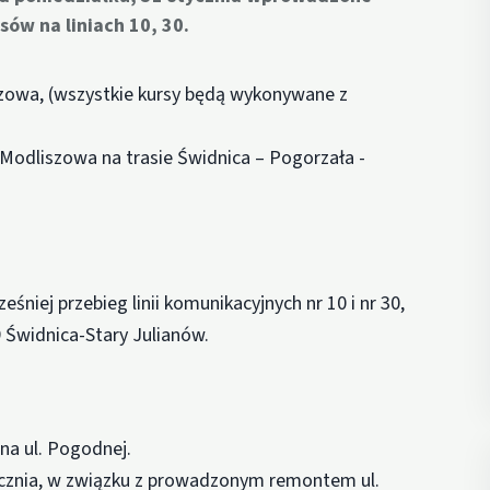
ów na liniach 10, 30.
szowa, (wszystkie kursy będą wykonywane z
 Modliszowa na trasie Świdnica – Pogorzała -
śniej przebieg linii komunikacyjnych nr 10 i nr 30,
 Świdnica-Stary Julianów.
na ul. Pogodnej.
ycznia, w związku z prowadzonym remontem ul.