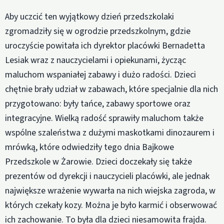
Aby uczcić ten wyjątkowy dzień przedszkolaki
zgromadziły się w ogrodzie przedszkolnym, gdzie
uroczyście powitała ich dyrektor placówki Bernadetta
Lesiak wraz z nauczycielami i opiekunami, życząc
maluchom wspaniałej zabawy i dużo radości. Dzieci
chętnie brały udział w zabawach, które specjalnie dla nich
przygotowano: były tańce, zabawy sportowe oraz
integracyjne. Wielką radość sprawiły maluchom także
wspólne szaleństwa z dużymi maskotkami dinozaurem i
mrówką, które odwiedziły tego dnia Bajkowe
Przedszkole w Żarowie. Dzieci doczekały się także
prezentów od dyrekcji i nauczycieli placówki, ale jednak
największe wrażenie wywarła na nich wiejska zagroda, w
których czekały kozy. Można je było karmić i obserwować
ich zachowanie. To była dla dzieci niesamowita frajda.