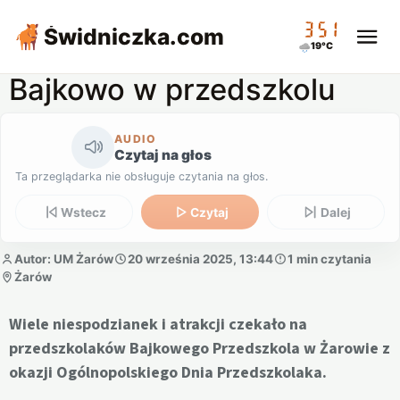
03:51
Świdniczka
.com
19°C
Bajkowo w przedszkolu
AUDIO
Czytaj na głos
Ta przeglądarka nie obsługuje czytania na głos.
Wstecz
Czytaj
Dalej
Autor: UM Żarów
20 września 2025, 13:44
1 min czytania
Żarów
Wiele niespodzianek i atrakcji czekało na
przedszkolaków Bajkowego Przedszkola w Żarowie z
okazji Ogólnopolskiego Dnia Przedszkolaka.