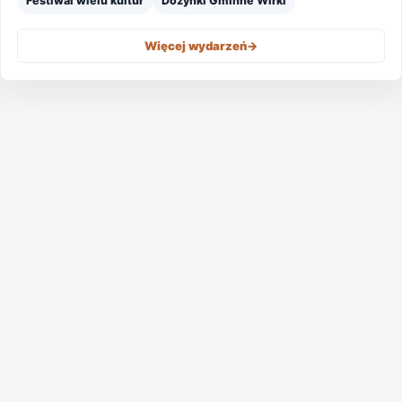
Festiwal wielu kultur
Dożynki Gminne Wirki
Więcej wydarzeń
->