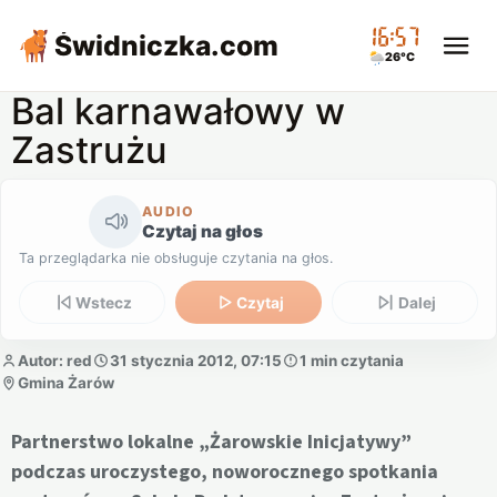
16:57
Świdniczka
.com
26°C
Bal karnawałowy w
Zastrużu
AUDIO
Czytaj na głos
Ta przeglądarka nie obsługuje czytania na głos.
Wstecz
Czytaj
Dalej
Autor: red
31 stycznia 2012, 07:15
1 min czytania
Gmina Żarów
Partnerstwo lokalne „Żarowskie Inicjatywy”
podczas uroczystego, noworocznego spotkania