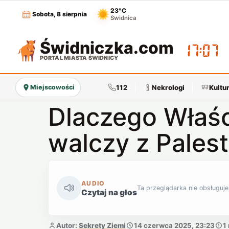
23°C
Sobota, 8 sierpnia
Świdnica
Świdniczka
.com
17:07
PORTAL MIASTA ŚWIDNICY
112
Nekrologi
Kultu
Miejscowości
Dlaczego Właśc
walczy z Pales
AUDIO
Ta przeglądarka nie obsługuje
Czytaj na głos
Autor:
Sekrety Ziemi
14 czerwca 2025, 23:23
1