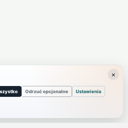
×
szystko
Odrzuć opcjonalne
Ustawienia