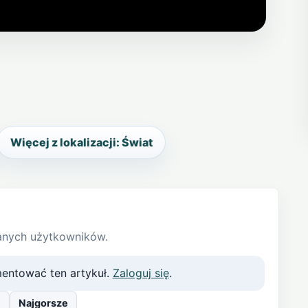
Więcej z lokalizacji: Świat
anych użytkowników.
entować ten artykuł.
Zaloguj się
.
e
Najgorsze