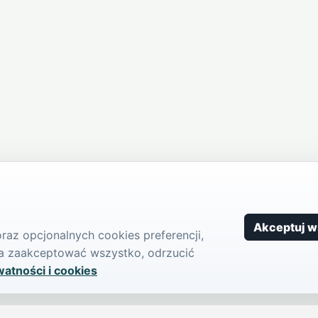
Akceptuj w
az opcjonalnych cookies preferencji,
żna zaakceptować wszystko, odrzucić
watności i cookies