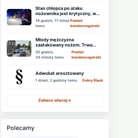
Stan chłopca po ataku
nożownika jest krytyczny, w
akcji śmigłowiec LPR!
19 godzin, 17 minut
Powiat
temu
kamiennogórski
Młody mężczyzna
zaatakowany nożem. Trwa
obława!
20 godzin,
Powiat
34 minuty temu
kamiennogórski
Adwokat aresztowany
1 dzień, 2 godziny temu
Dolny Śląsk
Zobacz więcej
->
Polecamy