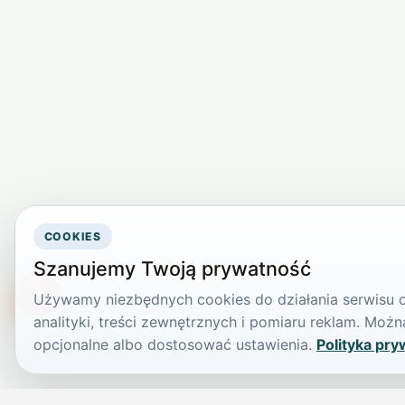
COOKIES
Szanujemy Twoją prywatność
Używamy niezbędnych cookies do działania serwisu or
TikTokowa Jelonka
analityki, treści zewnętrznych i pomiaru reklam. Mo
opcjonalne albo dostosować ustawienia.
Polityka pry