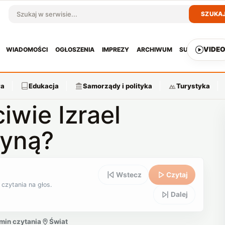
SZUKA
Szukaj w serwisie
VIDE
WIADOMOŚCI
OGŁOSZENIA
IMPREZY
ARCHIWUM
SUBSKRYPCJ
ra
Edukacja
Samorządy i polityka
Turystyka
iwie Izrael
tyną?
Wstecz
Czytaj
 czytania na głos.
Dalej
 min czytania
Świat