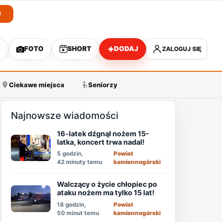
J
+
O
FOTO
SHORT
DODAJ
ZALOGUJ SIĘ
A
Ciekawe miejsca
Seniorzy
Najnowsze wiadomości
16-latek dźgnął nożem 15-
latka, koncert trwa nadal!
5 godzin,
Powiat
42 minuty temu
kamiennogórski
Walczący o życie chłopiec po
ataku nożem ma tylko 15 lat!
18 godzin,
Powiat
50 minut temu
kamiennogórski