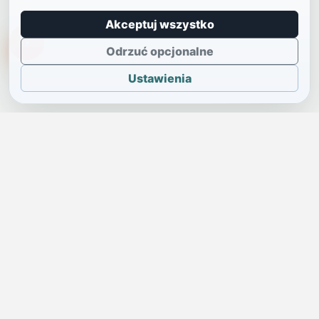
Akceptuj wszystko
TikTokowa Jelonka
Odrzuć opcjonalne
Ustawienia
JELENIA GÓRA I OKOLICE
Świdniczka
Lokalne wiadomości, ogłoszenia i codzienne sprawy regionu
w jednym, przejrzystym serwisie.
SKONTAKTUJ SIĘ Z NAMI
Redakcja i ogłoszenia