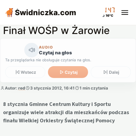
01:47
Świdniczka
.com
16°C
Finał WOŚP w Żarowie
AUDIO
Czytaj na głos
Ta przeglądarka nie obsługuje czytania na głos.
Wstecz
Czytaj
Dalej
Autor:
red
3 stycznia 2012, 16:41
1 min czytania
8 stycznia Gminne Centrum Kultury i Sportu
organizuje wiele atrakcji dla mieszkańców podczas
finału Wielkiej Orkiestry Świątecznej Pomocy