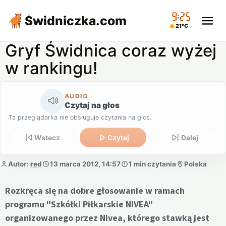
09:25
Świdniczka
.com
21°C
Gryf Świdnica coraz wyżej
w rankingu!
AUDIO
Czytaj na głos
Ta przeglądarka nie obsługuje czytania na głos.
Wstecz
Czytaj
Dalej
Autor:
red
13 marca 2012, 14:57
1 min czytania
Polska
Rozkręca się na dobre głosowanie w ramach
programu "Szkółki Piłkarskie NIVEA"
organizowanego przez Nivea, którego stawką jest