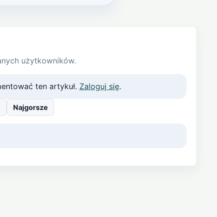
anych użytkowników.
entować ten artykuł.
Zaloguj się
.
e
Najgorsze