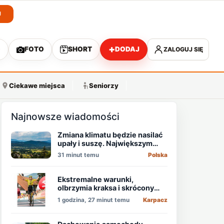
J
+
O
FOTO
SHORT
DODAJ
ZALOGUJ SIĘ
A
Ciekawe miejsca
Seniorzy
Najnowsze wiadomości
Zmiana klimatu będzie nasilać
upały i suszę. Największym
zagrożeniem jest niedobór
31 minut temu
Polska
wody
Ekstremalne warunki,
olbrzymia kraksa i skrócony
etap, który padł łupem
1 godzina, 27 minut temu
Karpacz
Holendra!