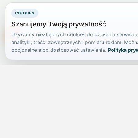
COOKIES
Szanujemy Twoją prywatność
Używamy niezbędnych cookies do działania serwisu or
TikTokowa Jelonka
analityki, treści zewnętrznych i pomiaru reklam. Mo
opcjonalne albo dostosować ustawienia.
Polityka pry
JELENIA GÓRA I OKOLICE
Świdniczka