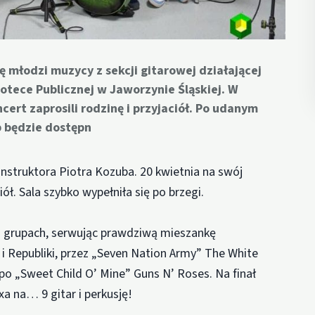
ę młodzi muzycy z sekcji gitarowej działającej
otece Publicznej w Jaworzynie Śląskiej. W
ert zaprosili rodzinę i przyjaciół. Po udanym
p będzie dostępn
nstruktora Piotra Kozuba. 20 kwietnia na swój
iół. Sala szybko wypełniła się po brzegi.
ch grupach, serwując prawdziwą mieszankę
 Republiki, przez „Seven Nation Army” The White
po „Sweet Child O’ Mine” Guns N’ Roses. Na finał
a na… 9 gitar i perkusję!