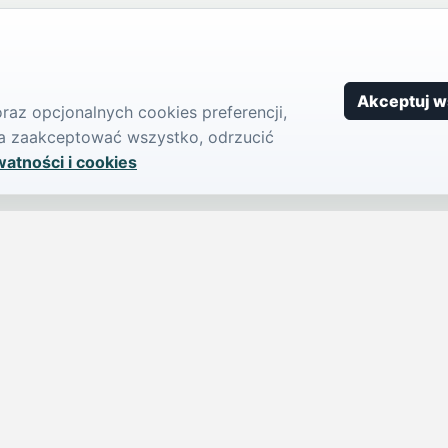
Akceptuj w
az opcjonalnych cookies preferencji,
żna zaakceptować wszystko, odrzucić
watności i cookies
SERWIS
PUBLIKU
iParts.pl
Ogłoszeni