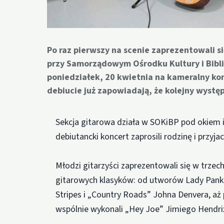
Po raz pierwszy na scenie zaprezentowali si
przy Samorządowym Ośrodku Kultury i Bibli
poniedziałek, 20 kwietnia na kameralny konc
debiucie już zapowiadają, że kolejny wystę
Sekcja gitarowa działa w SOKiBP pod okiem i
debiutancki koncert zaprosili rodzinę i przyjac
Młodzi gitarzyści zaprezentowali się w trze
gitarowych klasyków: od utworów Lady Pank i
Stripes i „Country Roads” Johna Denvera, aż 
wspólnie wykonali „Hey Joe” Jimiego Hendrix