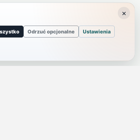
×
szystko
Odrzuć opcjonalne
Ustawienia
J
INFORMACJE
a
Telefony alarmowe