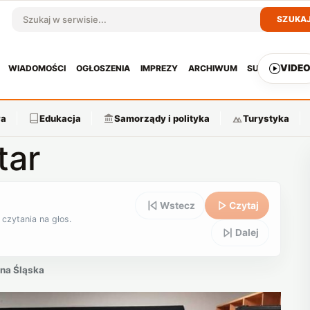
SZUKA
Szukaj w serwisie
VIDE
WIADOMOŚCI
OGŁOSZENIA
IMPREZY
ARCHIWUM
SUBSKRYPCJ
ra
Edukacja
Samorządy i polityka
Turystyka
tar
Wstecz
Czytaj
 czytania na głos.
Dalej
na Śląska