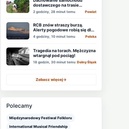
Dachowanie samochodu
dostawczego na trasie
Świdnica - Wrocław
2 godziny, 28 minut temu
Powiat
RCB znów straszy burzą.
Alerty pogodowe robią się dla
niektórych nudne
4 godziny, 10 minut temu
Polska
Tragedia na torach. Mężczyzna
wtargnął pod pociąg!
18 godzin, 30 minut temu
Dolny Śląsk
Zobacz więcej
->
Polecamy
Międzynarodowy Festiwal Folkloru
International Musical Friendship