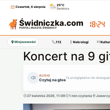
25°C
Czwartek, 6 sierpnia
Świdnica
Świdniczka
.com
18:24
PORTAL MIASTA ŚWIDNICY
112
Nekrologi
Kultu
Miejscowości
Koncert na 9 gi
AUDIO
Ta przeglądarka nie obsługuje
Czytaj na głos
27 kwietnia 2026, 11:09
1 min czytania
Jaworzy