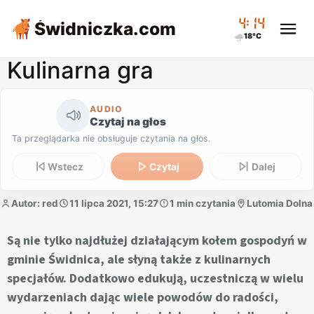
04:14
Świdniczka
.com
18°C
Kulinarna gra
AUDIO
Czytaj na głos
Ta przeglądarka nie obsługuje czytania na głos.
Wstecz
Czytaj
Dalej
Autor: red
11 lipca 2021, 15:27
1 min czytania
Lutomia Dolna
Są nie tylko najdłużej działającym kołem gospodyń w
gminie Świdnica, ale słyną także z kulinarnych
specjałów. Dodatkowo edukują, uczestniczą w wielu
wydarzeniach dając wiele powodów do radości,