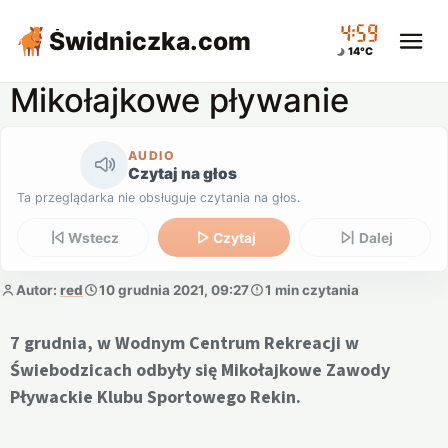
04:59
Świdniczka
.com
14°C
Mikołajkowe pływanie
AUDIO
Czytaj na głos
Ta przeglądarka nie obsługuje czytania na głos.
Wstecz
Czytaj
Dalej
Autor:
red
10 grudnia 2021, 09:27
1 min czytania
7 grudnia, w Wodnym Centrum Rekreacji w
Świebodzicach odbyły się Mikołajkowe Zawody
Pływackie Klubu Sportowego Rekin.