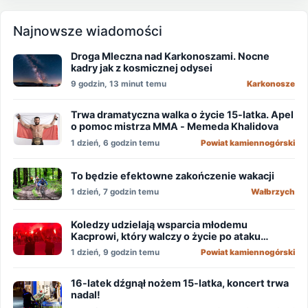
Najnowsze wiadomości
Droga Mleczna nad Karkonoszami. Nocne
kadry jak z kosmicznej odysei
9 godzin, 13 minut temu
Karkonosze
Trwa dramatyczna walka o życie 15-latka. Apel
o pomoc mistrza MMA - Memeda Khalidova
1 dzień, 6 godzin temu
Powiat kamiennogórski
To będzie efektowne zakończenie wakacji
1 dzień, 7 godzin temu
Wałbrzych
Koledzy udzielają wsparcia młodemu
Kacprowi, który walczy o życie po ataku
nożownika!
1 dzień, 9 godzin temu
Powiat kamiennogórski
16-latek dźgnął nożem 15-latka, koncert trwa
nadal!