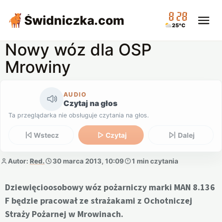
08:28
Świdniczka
.com
25°C
Nowy wóz dla OSP
Mrowiny
AUDIO
Czytaj na głos
Ta przeglądarka nie obsługuje czytania na głos.
Wstecz
Czytaj
Dalej
Autor:
Red.
30 marca 2013, 10:09
1 min czytania
Dziewięcioosobowy wóz pożarniczy marki MAN 8.136
F będzie pracował ze strażakami z Ochotniczej
Straży Pożarnej w Mrowinach.