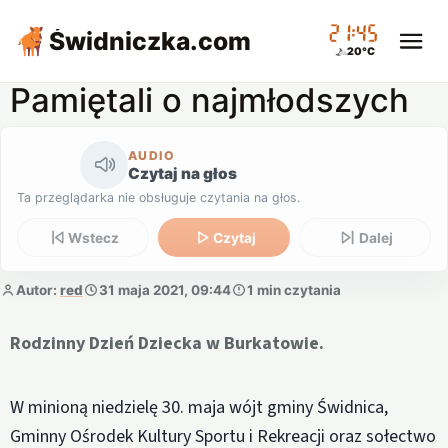
21:45
Świdniczka
.com
20°C
Pamiętali o najmłodszych
AUDIO
Czytaj na głos
Ta przeglądarka nie obsługuje czytania na głos.
Wstecz
Czytaj
Dalej
Autor:
red
31 maja 2021, 09:44
1 min czytania
Rodzinny Dzień Dziecka w Burkatowie.
W minioną niedzielę 30. maja wójt gminy Świdnica,
Gminny Ośrodek Kultury Sportu i Rekreacji oraz sołectwo