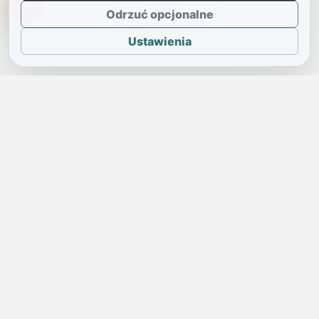
TikTokowa Jelonka
Odrzuć opcjonalne
Ustawienia
JELENIA GÓRA I OKOLICE
Świdniczka
Lokalne wiadomości, ogłoszenia i codzienne sprawy regionu
w jednym, przejrzystym serwisie.
SKONTAKTUJ SIĘ Z NAMI
Redakcja i ogłoszenia
→
ogloszenia@swidniczka.com