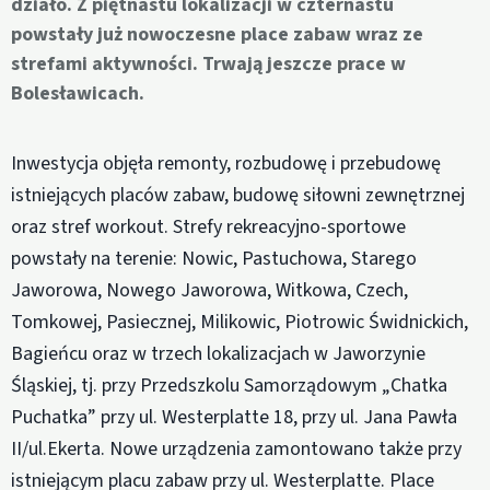
działo. Z piętnastu lokalizacji w czternastu
powstały już nowoczesne place zabaw wraz ze
strefami aktywności. Trwają jeszcze prace w
Bolesławicach.
Inwestycja objęła remonty, rozbudowę i przebudowę
istniejących placów zabaw, budowę siłowni zewnętrznej
oraz stref workout. Strefy rekreacyjno-sportowe
powstały na terenie: Nowic, Pastuchowa, Starego
Jaworowa, Nowego Jaworowa, Witkowa, Czech,
Tomkowej, Pasiecznej, Milikowic, Piotrowic Świdnickich,
Bagieńcu oraz w trzech lokalizacjach w Jaworzynie
Śląskiej, tj. przy Przedszkolu Samorządowym „Chatka
Puchatka” przy ul. Westerplatte 18, przy ul. Jana Pawła
II/ul.Ekerta. Nowe urządzenia zamontowano także przy
istniejącym placu zabaw przy ul. Westerplatte. Place