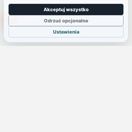
Akceptuj wszystko
TikTokowa Jelonka
Odrzuć opcjonalne
Ustawienia
JELENIA GÓRA I OKOLICE
Świdniczka
Lokalne wiadomości, ogłoszenia i codzienne sprawy regionu
w jednym, przejrzystym serwisie.
SKONTAKTUJ SIĘ Z NAMI
Redakcja i ogłoszenia