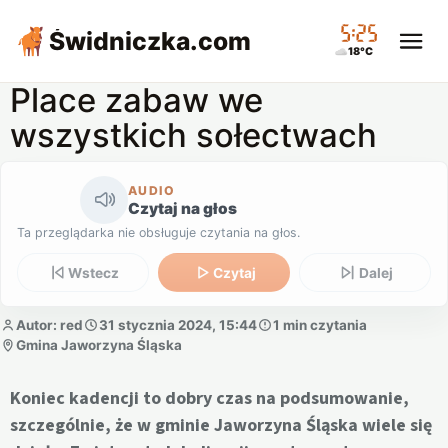
05:25
Świdniczka
.com
18°C
Place zabaw we
wszystkich sołectwach
AUDIO
Czytaj na głos
Ta przeglądarka nie obsługuje czytania na głos.
Wstecz
Czytaj
Dalej
Autor: red
31 stycznia 2024, 15:44
1 min czytania
Gmina Jaworzyna Śląska
Koniec kadencji to dobry czas na podsumowanie,
szczególnie, że w gminie Jaworzyna Śląska wiele się