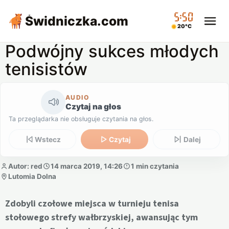
05:50
Świdniczka
.com
20°C
Podwójny sukces młodych
tenisistów
AUDIO
Czytaj na głos
Ta przeglądarka nie obsługuje czytania na głos.
Wstecz
Czytaj
Dalej
Autor: red
14 marca 2019, 14:26
1 min czytania
Lutomia Dolna
Zdobyli czołowe miejsca w turnieju tenisa
stołowego strefy wałbrzyskiej, awansując tym