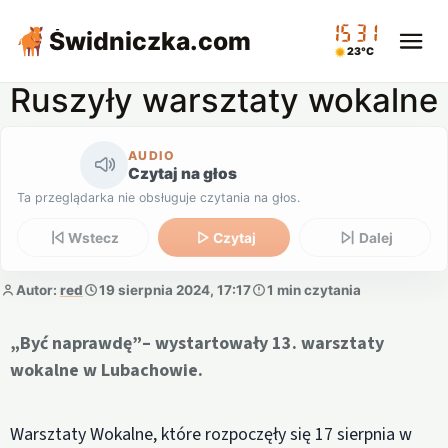
15:31
Świdniczka
.com
23°C
Ruszyły warsztaty wokalne
AUDIO
Czytaj na głos
Ta przeglądarka nie obsługuje czytania na głos.
Wstecz
Czytaj
Dalej
Autor:
red
19 sierpnia 2024, 17:17
1 min czytania
„Być naprawdę”– wystartowały 13. warsztaty
wokalne w Lubachowie.
Warsztaty Wokalne, które rozpoczęły się 17 sierpnia w