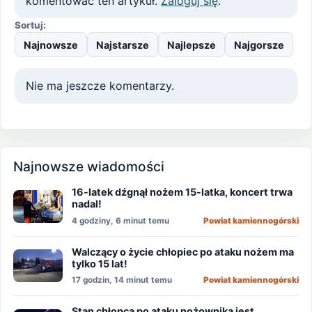
komentować ten artykuł.
Zaloguj się
.
Sortuj:
Najnowsze
Najstarsze
Najlepsze
Najgorsze
Nie ma jeszcze komentarzy.
Najnowsze wiadomości
16-latek dźgnął nożem 15-latka, koncert trwa
nadal!
4 godziny, 6 minut temu
Powiat kamiennogórski
Walczący o życie chłopiec po ataku nożem ma
tylko 15 lat!
17 godzin, 14 minut temu
Powiat kamiennogórski
Stan chłopca po ataku nożownika jest