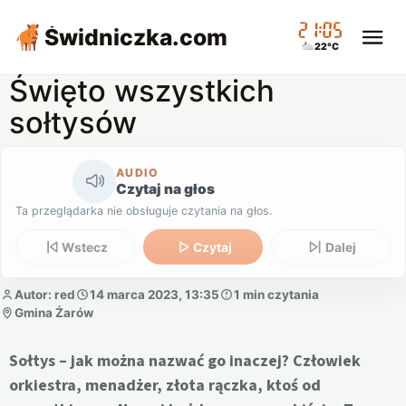
21:05
Świdniczka
.com
22°C
Święto wszystkich
sołtysów
AUDIO
Czytaj na głos
Ta przeglądarka nie obsługuje czytania na głos.
Wstecz
Czytaj
Dalej
Autor: red
14 marca 2023, 13:35
1 min czytania
Gmina Żarów
Sołtys – jak można nazwać go inaczej? Człowiek
orkiestra, menadżer, złota rączka, ktoś od