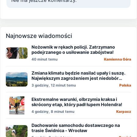
Nie ma jeszcze komentarzy.
Najnowsze wiadomości
Nożownik w rękach policji. Zatrzymano
podejrzanego o usiłowanie zabójstwa!
40 minut temu
Kamienna Góra
Zmiana klimatu będzie nasilać upały i suszę.
Największym zagrożeniem jest niedobór
wody
3 godziny, 12 minut temu
Polska
Ekstremalne warunki, olbrzymia kraksa i
skrócony etap, który padł łupem Holendra!
4 godziny, 8 minut temu
Karpacz
Dachowanie samochodu dostawczego na
trasie Świdnica - Wrocław