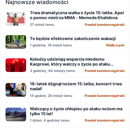
Najnowsze wiadomości
Trwa dramatyczna walka o życie 15-latka. Apel
o pomoc mistrza MMA - Memeda Khalidova
27 minut temu
Powiat kamiennogórski
To będzie efektowne zakończenie wakacji
1 godzina, 19 minut temu
Wałbrzych
Koledzy udzielają wsparcia młodemu
Kacprowi, który walczy o życie po ataku
nożownika!
3 godziny, 44 minuty temu
Powiat kamiennogórski
16-latek dźgnął nożem 15-latka, koncert trwa
nadal!
15 godzin, 20 minut temu
Powiat kamiennogórski
Walczący o życie chłopiec po ataku nożem ma
tylko 15 lat!
1 dzień, 4 godziny temu
Powiat kamiennogórski