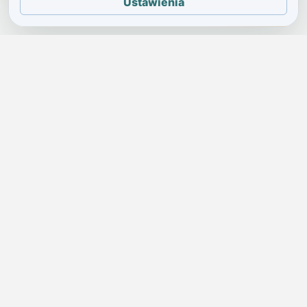
Ustawienia
JELENIA GÓRA I OKOLICE
Świdniczka
Lokalne wiadomości, ogłoszenia i codzienne sprawy regionu
w jednym, przejrzystym serwisie.
SKONTAKTUJ SIĘ Z NAMI
Redakcja i ogłoszenia
→
ogloszenia@swidniczka.com
Pomoc techniczna
→
zgloszenia@swidniczka.com