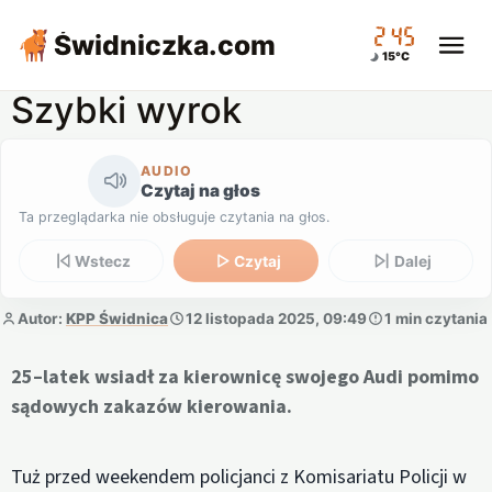
02:45
Świdniczka
.com
15°C
Szybki wyrok
AUDIO
Czytaj na głos
Ta przeglądarka nie obsługuje czytania na głos.
Wstecz
Czytaj
Dalej
Autor:
KPP Świdnica
12 listopada 2025, 09:49
1 min czytania
25–latek wsiadł za kierownicę swojego Audi pomimo
sądowych zakazów kierowania.
Tuż przed weekendem policjanci z Komisariatu Policji w