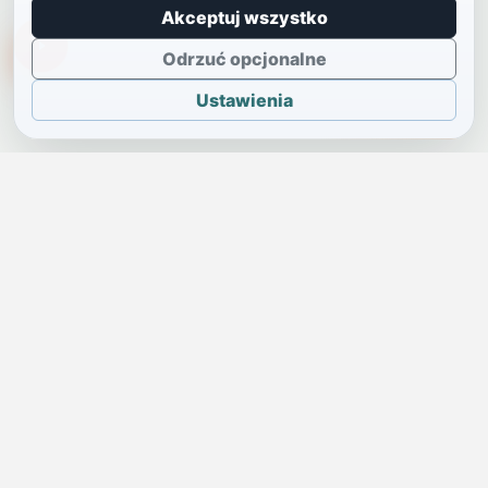
Akceptuj wszystko
TikTokowa Jelonka
Odrzuć opcjonalne
Ustawienia
JELENIA GÓRA I OKOLICE
Świdniczka
Lokalne wiadomości, ogłoszenia i codzienne sprawy regionu
w jednym, przejrzystym serwisie.
SKONTAKTUJ SIĘ Z NAMI
Redakcja i ogłoszenia
→