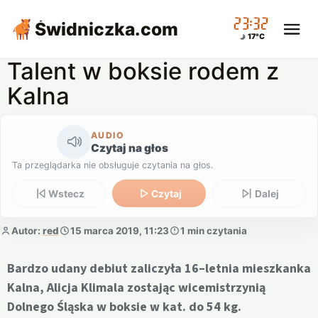
23:32
Świdniczka
.com
17°C
Talent w boksie rodem z
Kalna
AUDIO
Czytaj na głos
Ta przeglądarka nie obsługuje czytania na głos.
Wstecz
Czytaj
Dalej
Autor:
red
15 marca 2019, 11:23
1 min czytania
Bardzo udany debiut zaliczyła 16–letnia mieszkanka
Kalna, Alicja Klimala zostając wicemistrzynią
Dolnego Śląska w boksie w kat. do 54 kg.