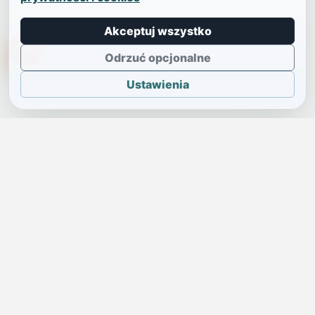
Akceptuj wszystko
TikTokowa Jelonka
Odrzuć opcjonalne
Ustawienia
JELENIA GÓRA I OKOLICE
Świdniczka
Lokalne wiadomości, ogłoszenia i codzienne sprawy regionu
w jednym, przejrzystym serwisie.
SKONTAKTUJ SIĘ Z NAMI