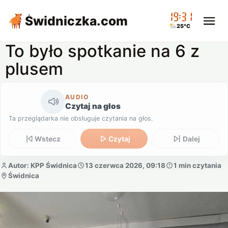
19:32
Świdniczka
.com
25°C
To było spotkanie na 6 z
plusem
AUDIO
Czytaj na głos
Ta przeglądarka nie obsługuje czytania na głos.
Wstecz
Czytaj
Dalej
Autor: KPP Świdnica
13 czerwca 2026, 09:18
1 min czytania
Świdnica