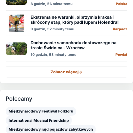
wody
8 godzin, 56 minut temu
Polska
Ekstremalne warunki, olbrzymia kraksa i
skrócony etap, który padł łupem Holendra!
9 godzin, 52 minuty temu
Karpacz
Dachowanie samochodu dostawczego na
trasie Świdnica - Wrocław
10 godzin, 53 minuty temu
Powiat
Zobacz więcej
->
Polecamy
Międzynarodowy Festiwal Folkloru
International Musical Friendship
Międzynarodowy rajd pojazdów zabytkowych