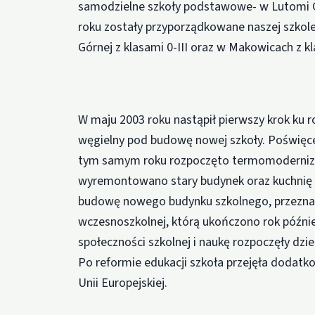
samodzielne szkoły podstawowe- w Lutomi Gó
roku zostały przyporządkowane naszej szkol
Górnej z klasami 0-III oraz w Makowicach z kl
W maju 2003 roku nastąpił pierwszy krok ku 
węgielny pod budowę nowej szkoły. Poświęce
tym samym roku rozpoczęto termomodernizac
wyremontowano stary budynek oraz kuchnię 
budowę nowego budynku szkolnego, przeznac
wczesnoszkolnej, którą ukończono rok później
społeczności szkolnej i naukę rozpoczęły dzi
Po reformie edukacji szkoła przejęła dodatk
Unii Europejskiej.