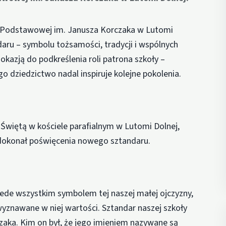
y Podstawowej im. Janusza Korczaka w Lutomi
daru – symbolu tożsamości, tradycji i wspólnych
okazją do podkreślenia roli patrona szkoły –
o dziedzictwo nadal inspiruje kolejne pokolenia.
Świętą w kościele parafialnym w Lutomi Dolnej,
 dokonał poświęcenia nowego sztandaru.
zede wszystkim symbolem tej naszej małej ojczyzny,
i wyznawane w niej wartości. Sztandar naszej szkoły
zaka. Kim on był, że jego imieniem nazywane są