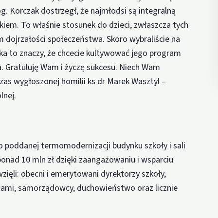
gog. Korczak dostrzegł, że najmłodsi są integralną
tkiem. To właśnie stosunek do dzieci, zwłaszcza tych
 dojrzałości społeczeństwa. Skoro wybraliście na
a to znaczy, że chcecie kultywować jego program
. Gratuluję Wam i życzę sukcesu. Niech Wam
as wygłoszonej homilii ks dr Marek Wasztyl –
lnej.
do poddanej termomodernizacji budynku szkoły i sali
ponad 10 mln zł dzięki zaangażowaniu i wsparciu
ięli: obecni i emerytowani dyrektorzy szkoły,
cami, samorządowcy, duchowieństwo oraz licznie