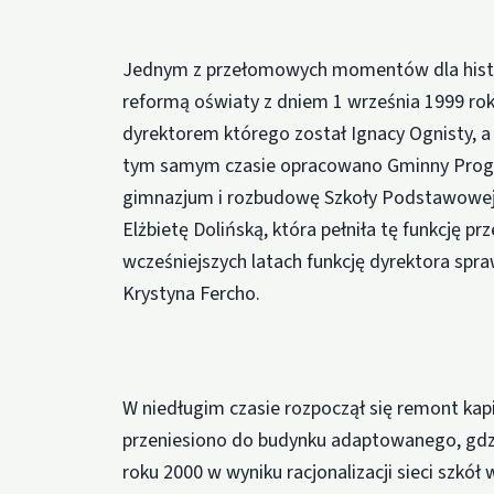
Jednym z przełomowych momentów dla histor
reformą oświaty z dniem 1 września 1999 ro
dyrektorem którego został Ignacy Ognisty, a 
tym samym czasie opracowano Gminny Progra
gimnazjum i rozbudowę Szkoły Podstawowej
Elżbietę Dolińską, która pełniła tę funkcję pr
wcześniejszych latach funkcję dyrektora spraw
Krystyna Fercho.
W niedługim czasie rozpoczął się remont ka
przeniesiono do budynku adaptowanego, gdzie 
roku 2000 w wyniku racjonalizacji sieci szkó