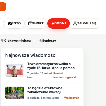
J
+
O
FOTO
SHORT
DODAJ
ZALOGUJ SIĘ
A
Ciekawe miejsca
Seniorzy
Najnowsze wiadomości
Trwa dramatyczna walka o
życie 15-latka. Apel o pomoc
mistrza MMA - Memeda
7 godzin, 13 minut
Powiat
Khalidova
temu
kamiennogórski
To będzie efektowne
zakończenie wakacji
8 godzin, 5 minut temu
Wałbrzych