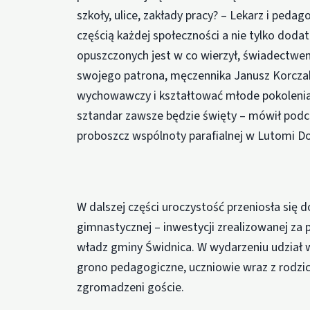
szkoły, ulice, zakłady pracy? – Lekarz i peda
częścią każdej społeczności a nie tylko doda
opuszczonych jest w co wierzył, świadectwem
swojego patrona, męczennika Janusz Korczak
wychowawczy i kształtować młode pokolenia
sztandar zawsze będzie święty – mówił podcz
proboszcz wspólnoty parafialnej w Lutomi Do
W dalszej części uroczystość przeniosła się 
gimnastycznej – inwestycji zrealizowanej za 
władz gminy Świdnica. W wydarzeniu udział wz
grono pedagogiczne, uczniowie wraz z rodzi
zgromadzeni goście.