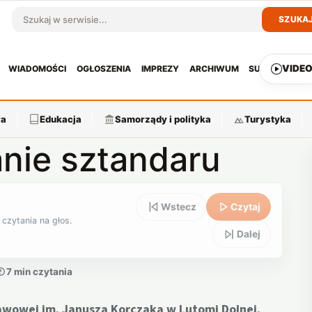
SZUKA
Szukaj w serwisie
VIDE
WIADOMOŚCI
OGŁOSZENIA
IMPREZY
ARCHIWUM
SUBSKRYPCJ
ra
Edukacja
Samorządy i polityka
Turystyka
nie sztandaru
Wstecz
Czytaj
 czytania na głos.
Dalej
7 min czytania
awowej im. Janusza Korczaka w Lutomi Dolnej.