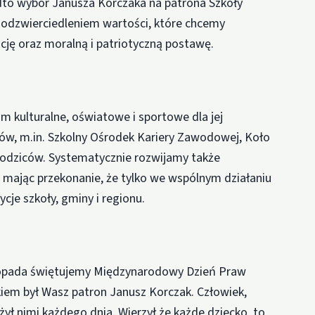
to wybór Janusza Korczaka na patrona Szkoły
odzwierciedleniem wartości, które chcemy
ę oraz moralną i patriotyczną postawę.
m kulturalne, oświatowe i sportowe dla jej
ów, m.in. Szkolny Ośrodek Kariery Zawodowej, Koło
Rodziców. Systematycznie rozwijamy także
 mając przekonanie, że tylko we wspólnym działaniu
je szkoły, gminy i regionu.
istopada świętujemy Międzynarodowy Dzień Praw
kiem był Wasz patron Janusz Korczak. Człowiek,
żył nimi każdego dnia. Wierzył że każde dziecko, to