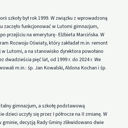
ii szkoły był rok 1999. W związku z wprowadzoną
ku zaczęło funkcjonować w Lutomi gimnazjum,
po przejściu na emeryturę- Elżbieta Marcińska. W
m Rozwoju Oświaty, który zakładał m.in. remont
 w Lutomi, a na stanowisko dyrektora powołano
zez dwadzieścia pięć lat, od 1999 r. do 2024 r. We
owali m.in.: śp. Jan Kowalski, Aldona Kochan i śp.
pitalny gimnazjum, a szkołę podstawową
dzieci uczyły się przez I półrocze na II zmianę. W
ł w gminie, decyzją Rady Gminy zlikwidowano dwie