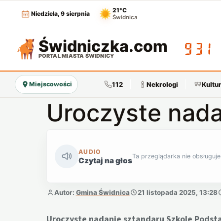
21°C
Niedziela, 9 sierpnia
Świdnica
Świdniczka
.com
09:31
PORTAL MIASTA ŚWIDNICY
112
Nekrologi
Kultu
Miejscowości
Uroczyste nada
AUDIO
Ta przeglądarka nie obsługuje
Czytaj na głos
Autor:
Gmina Świdnica
21 listopada 2025, 13:28
Uroczyste nadanie sztandaru Szkole Podst