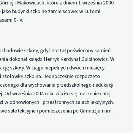
rnej i Makowicach, które z dniem 1 września 2000
e jako budynki szkolne zamiejscowe: w Lutomi
asami 0-IV.
rozbudowie szkoły, gdyż został poświęcony kamień
nia dokonał ksiądz Henryk Kardynał Gulbinowicz. W
ję szkoły. W ciągu niepełnych dwóch miesięcy
i stołówkę szkolną. Jednocześnie rozpoczęto
zonego dla wychowania przedszkolnego i edukacji
. Od września 2004 roku ziściło się marzenie całej
eci w odnowionych i przestronnych salach lekcyjnych.
owe sale lekcyjne i pomieszczenia po Gimnazjum im.