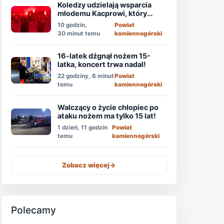
Koledzy udzielają wsparcia
młodemu Kacprowi, który
walczy o życie po ataku
10 godzin,
Powiat
nożownika!
30 minut temu
kamiennogórski
16-latek dźgnął nożem 15-
latka, koncert trwa nadal!
22 godziny, 6 minut
Powiat
temu
kamiennogórski
Walczący o życie chłopiec po
ataku nożem ma tylko 15 lat!
1 dzień, 11 godzin
Powiat
temu
kamiennogórski
Zobacz więcej
->
Polecamy